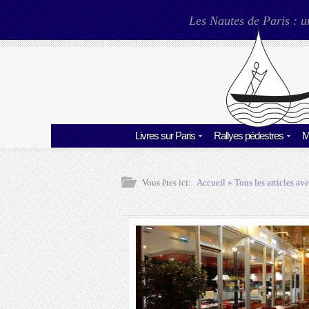
Les Nautes de Paris : u
Livres sur Paris
Rallyes pédestres
M
Vous êtes ici:
Accueil
» Tous les articles ave