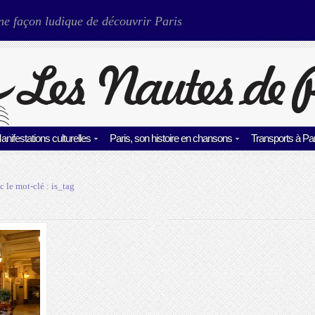
ne façon ludique de découvrir Paris
anifestations culturelles
Paris, son histoire en chansons
Transports à Par
c le mot-clé :
is_tag