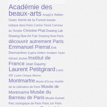
Académie des
beaux-arts
Adrien
Acagl14
Astrid de la Forest
Goetz
balade
ludique dans Paris
Carine Tissot
Carreau
Christine Phal
Drawing Lab
du Temple
Drawing Now Art Fair
Drawing Now Paris
découvrir autrement Paris
Emmanuel Pierrat
Erik
Desmazières
Eugène Delâtre
fondation Taylor
Institut de
Gérard Jouhet
France
Jean Gaumy
Laurent Petitgirard
Louis
XIV
Lucien Clergue
Michou
Montmartre
musée
Musée d'Orsay
Musée de
de la Libération de Paris
Musée du
Montmartre
Barreau de Paris
Musée Guimet
Parc zoologique de Paris
Paris 1er
Paris