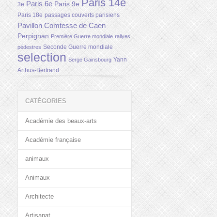
Paris 14e
Paris 6e
Paris 9e
3e
Paris 18e
passages couverts parisiens
Pavillon Comtesse de Caen
Perpignan
Première Guerre mondiale
rallyes
Seconde Guerre mondiale
pédestres
selection
Yann
Serge Gainsbourg
Arthus-Bertrand
CATÉGORIES
Académie des beaux-arts
Académie française
animaux
Animaux
Architecte
Artisanat