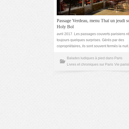
Passage Verdeau, menu Thaï un jeudi so
Holy Bol
avril 2017. Les passages couverts parisiens r
toujours quelques surprises. Gérés par des
copropriétaires, ils sont souvent fermés la nuit.
Balades ludiques à pied dans Paris
Livres et chroniques sur Paris
Vie paris