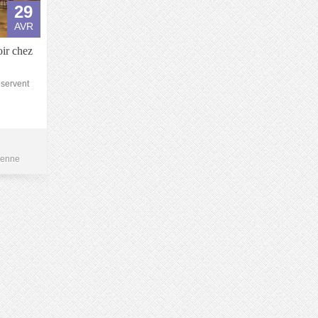
29
AVR
ir chez
éservent
ienne