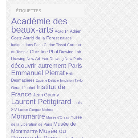
ÉTIQUETTES
Académie des
beaux-arts
Adrien
Acagl14
Astrid de la Forest
Goetz
balade
ludique dans Paris
Carine Tissot
Carreau
Christine Phal
Drawing Lab
du Temple
Drawing Now Art Fair
Drawing Now Paris
découvrir autrement Paris
Emmanuel Pierrat
Erik
Desmazières
Eugène Delâtre
fondation Taylor
Institut de
Gérard Jouhet
France
Jean Gaumy
Laurent Petitgirard
Louis
XIV
Lucien Clergue
Michou
Montmartre
musée
Musée d'Orsay
Musée de
de la Libération de Paris
Musée du
Montmartre