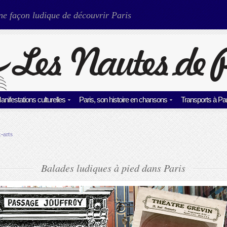
ne façon ludique de découvrir Paris
anifestations culturelles
Paris, son histoire en chansons
Transports à Par
-arts
Balades ludiques à pied dans Paris