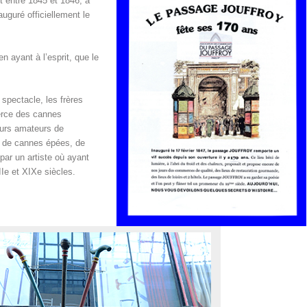
t entre 1845 et 1846, a
uguré officiellement le
 ayant à l’esprit, que le
spectacle, les frères
erce des cannes
eurs amateurs de
, de cannes épées, de
ar un artiste où ayant
II
e
et XIX
e
siècles.