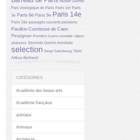
Barreau de Paris
Musée Guimet
Parc zoologique de Paris
Paris 1er
Paris
Paris 14e
Paris 6e
Paris 9e
3e
Paris 18e
passages couverts parisiens
Pavillon Comtesse de Caen
Perpignan
Première Guerre mondiale
rallyes
Seconde Guerre mondiale
pédestres
selection
Yann
Serge Gainsbourg
Arthus-Bertrand
CATÉGORIES
Académie des beaux-arts
Académie française
animaux
Animaux
Architecte