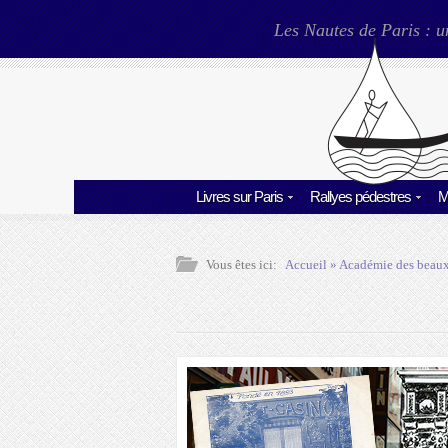
Les Nautes de Paris : u
Livres sur Paris
Rallyes pédestres
M
Vous êtes ici:
Accueil
»
Académie des beaux