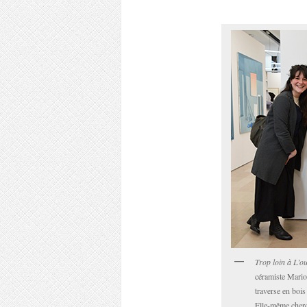
Trop loin à L’oue
céramiste Marion
traverse en bois
Elle-même cherch