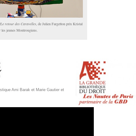
Le retour des Caravelles
, de Julien Fargetton prix Kristal
r les jeunes Montrougiens.
istique Ami Barak et Marie Gautier et