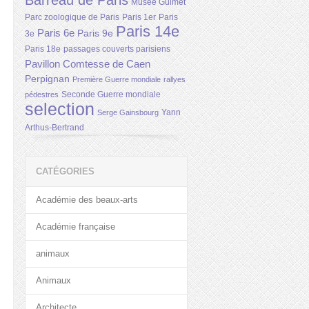
Barreau de Paris
Musée Guimet
Parc zoologique de Paris
Paris 1er
Paris
Paris 14e
Paris 6e
Paris 9e
3e
Paris 18e
passages couverts parisiens
Pavillon Comtesse de Caen
Perpignan
Première Guerre mondiale
rallyes
Seconde Guerre mondiale
pédestres
selection
Yann
Serge Gainsbourg
Arthus-Bertrand
CATÉGORIES
Académie des beaux-arts
Académie française
animaux
Animaux
Architecte