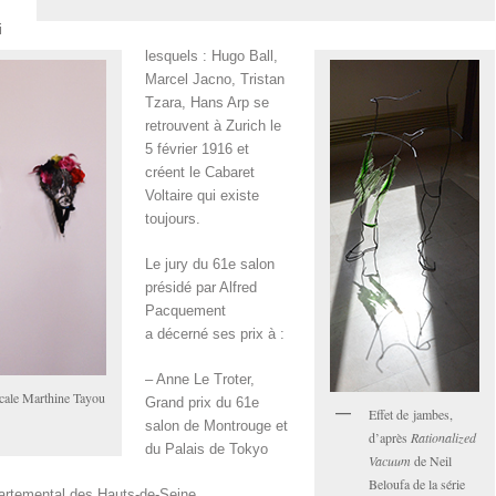
i
lesquels : Hugo Ball,
Marcel Jacno, Tristan
Tzara, Hans Arp se
retrouvent à Zurich le
5 février 1916 et
créent le Cabaret
Voltaire qui existe
toujours.
Le jury du 61
e
salon
présidé par Alfred
Pacquement
a décerné ses prix à :
– Anne Le Troter,
scale Marthine Tayou
Grand prix du 61e
Effet de jambes,
salon de Montrouge et
d’après
Rationalized
du Palais de Tokyo
Vacuum
de Neil
Beloufa de la série
partemental des Hauts-de-Seine