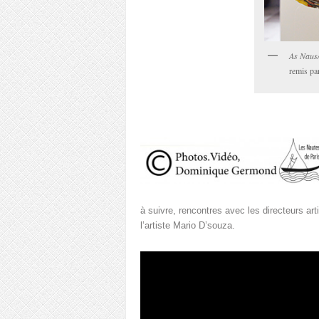
As Naus/
remis pa
à suivre, rencontres avec les directeurs art
l’artiste Mario D’souza.