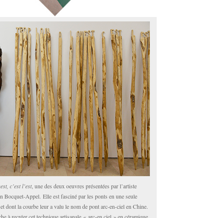
st, c’est l’est
, une des deux oeuvres présentées par l’artiste
 Bocquet-Appel. Elle est fasciné par les ponts en une seule
 et dont la courbe leur a valu le nom de pont arc-en-ciel en Chine.
e à recréer cet technique artisanale « arc-en ciel » en céramique.