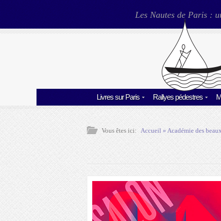
Les Nautes de Paris : u
Livres sur Paris
Rallyes pédestres
M
Vous êtes ici:
Accueil
»
Académie des beaux