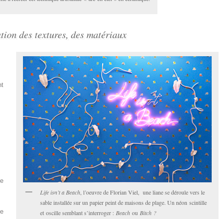
tion des textures, des matériaux
nt
ne
Life isn’t a Beach
, l’oeuvre de Florian Viel, une liane se déroule vers le
sable installée sur un papier peint de maisons de plage. Un néon scintille
ée
et oscille semblant s’interroger :
Beach
ou
Bitch ?