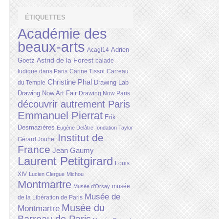
ÉTIQUETTES
Académie des
beaux-arts
Adrien
Acagl14
Astrid de la Forest
Goetz
balade
ludique dans Paris
Carine Tissot
Carreau
Christine Phal
Drawing Lab
du Temple
Drawing Now Art Fair
Drawing Now Paris
découvrir autrement Paris
Emmanuel Pierrat
Erik
Desmazières
Eugène Delâtre
fondation Taylor
Institut de
Gérard Jouhet
France
Jean Gaumy
Laurent Petitgirard
Louis
XIV
Lucien Clergue
Michou
Montmartre
musée
Musée d'Orsay
Musée de
de la Libération de Paris
Musée du
Montmartre