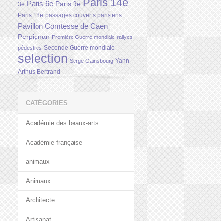
Paris 14e
Paris 6e
Paris 9e
3e
Paris 18e
passages couverts parisiens
Pavillon Comtesse de Caen
Perpignan
Première Guerre mondiale
rallyes
Seconde Guerre mondiale
pédestres
selection
Yann
Serge Gainsbourg
Arthus-Bertrand
CATÉGORIES
Académie des beaux-arts
Académie française
animaux
Animaux
Architecte
Artisanat