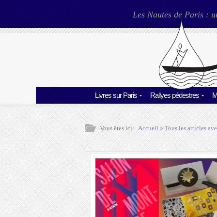
Les Nautes de Paris : u
Livres sur Paris
Rallyes pédestres
M
Vous êtes ici:
Accueil
» Tous les articles ave