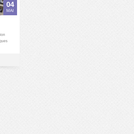
04
MAI
tion
iques