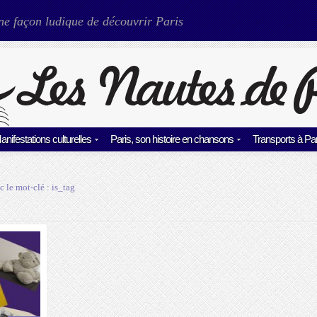
ne façon ludique de découvrir Paris
anifestations culturelles
Paris, son histoire en chansons
Transports à Par
c le mot-clé :
is_tag