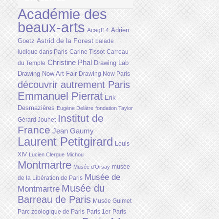
Académie des
beaux-arts
Adrien
Acagl14
Astrid de la Forest
Goetz
balade
ludique dans Paris
Carine Tissot
Carreau
Christine Phal
Drawing Lab
du Temple
Drawing Now Art Fair
Drawing Now Paris
découvrir autrement Paris
Emmanuel Pierrat
Erik
Desmazières
Eugène Delâtre
fondation Taylor
Institut de
Gérard Jouhet
France
Jean Gaumy
Laurent Petitgirard
Louis
XIV
Lucien Clergue
Michou
Montmartre
musée
Musée d'Orsay
Musée de
de la Libération de Paris
Musée du
Montmartre
Barreau de Paris
Musée Guimet
Parc zoologique de Paris
Paris 1er
Paris