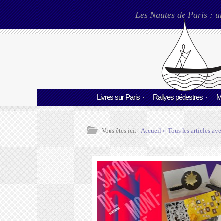
Les Nautes de Paris : u
Livres sur Paris
Rallyes pédestres
M
Vous êtes ici:
Accueil
» Tous les articles ave