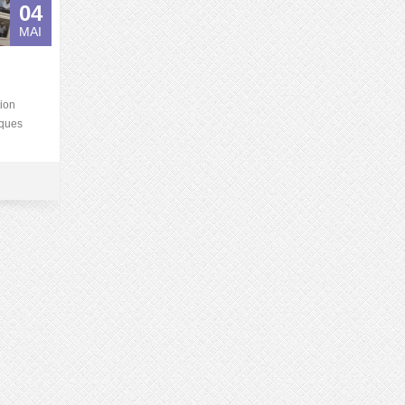
04
MAI
tion
iques