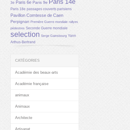
Paris 14e
Paris 6e
Paris 9e
3e
Paris 18e
passages couverts parisiens
Pavillon Comtesse de Caen
Perpignan
Première Guerre mondiale
rallyes
Seconde Guerre mondiale
pédestres
selection
Yann
Serge Gainsbourg
Arthus-Bertrand
CATÉGORIES
Académie des beaux-arts
Académie française
animaux
Animaux
Architecte
Artisanat