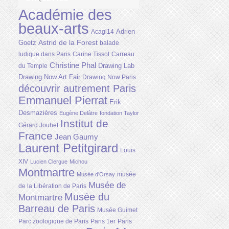
Académie des
beaux-arts
Adrien
Acagl14
Astrid de la Forest
Goetz
balade
ludique dans Paris
Carine Tissot
Carreau
Christine Phal
Drawing Lab
du Temple
Drawing Now Art Fair
Drawing Now Paris
découvrir autrement Paris
Emmanuel Pierrat
Erik
Desmazières
Eugène Delâtre
fondation Taylor
Institut de
Gérard Jouhet
France
Jean Gaumy
Laurent Petitgirard
Louis
XIV
Lucien Clergue
Michou
Montmartre
musée
Musée d'Orsay
Musée de
de la Libération de Paris
Musée du
Montmartre
Barreau de Paris
Musée Guimet
Parc zoologique de Paris
Paris 1er
Paris