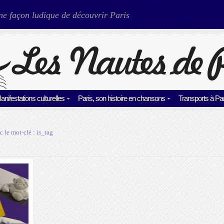
ne façon ludique de découvrir Paris
anifestations culturelles
Paris, son histoire en chansons
Transports à Par
c le mot-clé :
is_tag