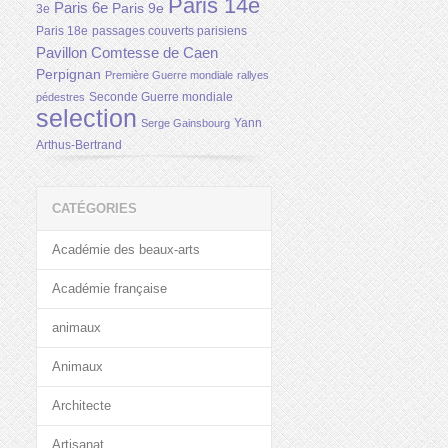
Paris 14e
Paris 6e
Paris 9e
3e
Paris 18e
passages couverts parisiens
Pavillon Comtesse de Caen
Perpignan
Première Guerre mondiale
rallyes
Seconde Guerre mondiale
pédestres
selection
Yann
Serge Gainsbourg
Arthus-Bertrand
CATÉGORIES
Académie des beaux-arts
Académie française
animaux
Animaux
Architecte
Artisanat