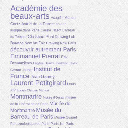
Académie des
beaux-arts
Adrien
Acagl14
Astrid de la Forest
Goetz
balade
ludique dans Paris
Carine Tissot
Carreau
Christine Phal
Drawing Lab
du Temple
Drawing Now Art Fair
Drawing Now Paris
découvrir autrement Paris
Emmanuel Pierrat
Erik
Desmazières
Eugène Delâtre
fondation Taylor
Institut de
Gérard Jouhet
France
Jean Gaumy
Laurent Petitgirard
Louis
XIV
Lucien Clergue
Michou
Montmartre
musée
Musée d'Orsay
Musée de
de la Libération de Paris
Musée du
Montmartre
Barreau de Paris
Musée Guimet
Parc zoologique de Paris
Paris 1er
Paris