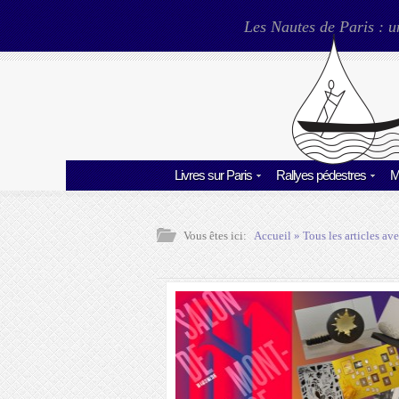
Les Nautes de Paris : u
Livres sur Paris
Rallyes pédestres
M
Vous êtes ici:
Accueil
» Tous les articles ave