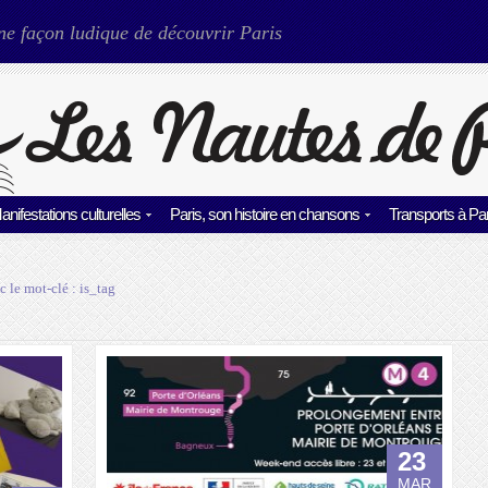
ne façon ludique de découvrir Paris
anifestations culturelles
Paris, son histoire en chansons
Transports à Par
c le mot-clé :
is_tag
23
MAR