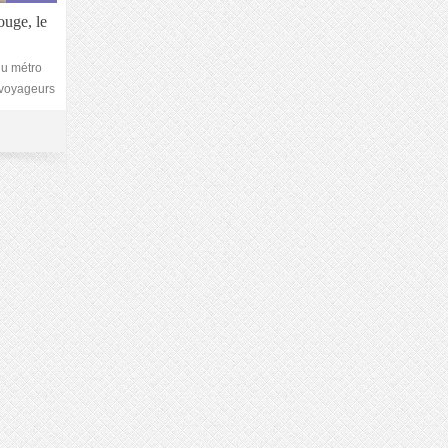
ouge, le
du métro
 voyageurs