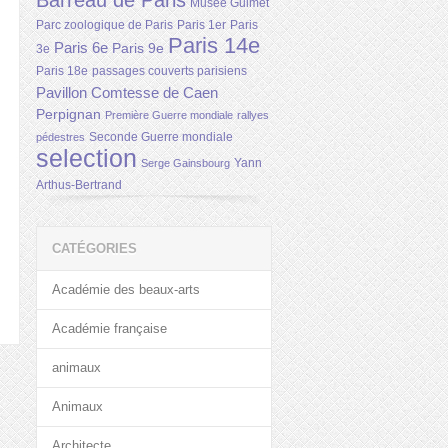
Barreau de Paris
Musée Guimet
Parc zoologique de Paris
Paris 1er
Paris
Paris 14e
Paris 6e
Paris 9e
3e
Paris 18e
passages couverts parisiens
Pavillon Comtesse de Caen
Perpignan
Première Guerre mondiale
rallyes
Seconde Guerre mondiale
pédestres
selection
Yann
Serge Gainsbourg
Arthus-Bertrand
CATÉGORIES
Académie des beaux-arts
Académie française
animaux
Animaux
Architecte