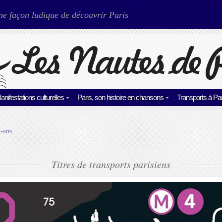
ne façon ludique de découvrir Paris
anifestations culturelles
Paris, son histoire en chansons
Transports à Par
-arts
Titres de transports parisiens