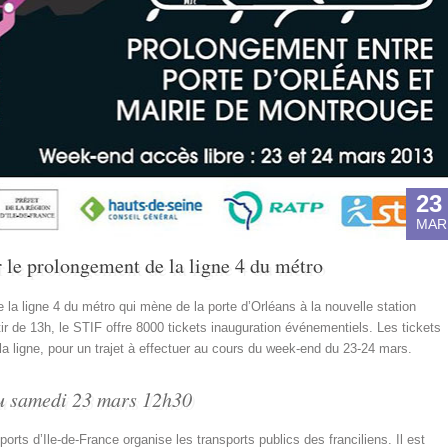
23
MAR
 le prolongement de la ligne 4 du métro
la ligne 4 du métro qui mène de la porte d’Orléans à la nouvelle station
r de 13h, le STIF offre 8000 tickets inauguration événementiels. Les tickets
la ligne, pour un trajet à effectuer au cours du week-end du 23-24 mars.
 du samedi 23 mars 12h30
rts d’Ile-de-France organise les transports publics des franciliens. Il est