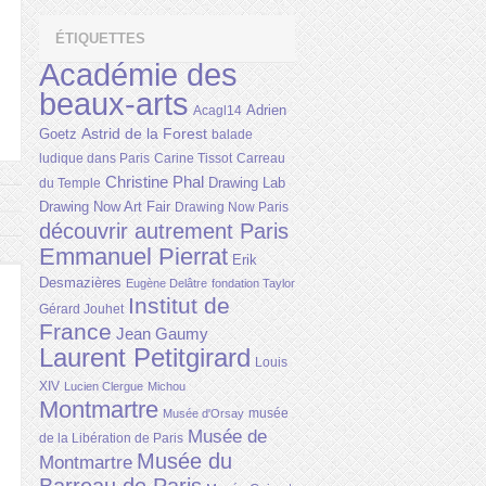
ÉTIQUETTES
Académie des
beaux-arts
Adrien
Acagl14
Astrid de la Forest
Goetz
balade
ludique dans Paris
Carine Tissot
Carreau
Christine Phal
Drawing Lab
du Temple
Drawing Now Art Fair
Drawing Now Paris
découvrir autrement Paris
Emmanuel Pierrat
Erik
Desmazières
Eugène Delâtre
fondation Taylor
Institut de
Gérard Jouhet
France
Jean Gaumy
Laurent Petitgirard
Louis
XIV
Lucien Clergue
Michou
Montmartre
musée
Musée d'Orsay
Musée de
de la Libération de Paris
Musée du
Montmartre