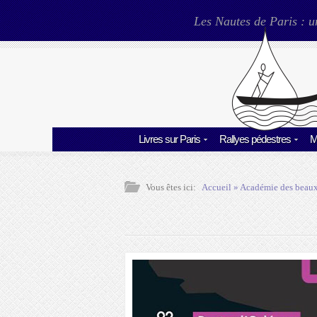
Les Nautes de Paris : u
Livres sur Paris
Rallyes pédestres
M
Vous êtes ici:
Accueil
»
Académie des beaux