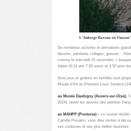
L’ Auberge Ravoux où Vincent 
De nombreux activités et animations gratui
dessins, peintures collages, gravure… Atten
comme le mercredi 15 novembre, « bouquets 
Adam (6-14 ans 7,50 euros et 4,50 pour le
Ainsi jeux et goûters en familles sont pr
Musée d’Art et d’histoire Louis Senlecq (14
au Musée Daubigny (Auvers-sur-Oise),
l’
2024), réunit les œuvres des peintres françai
au MAHPP (Pontoise)
« Le musée révélé »
Camille Pissarro, vous êtes invités à découv
ses coulisses et ses plus belles réussites,