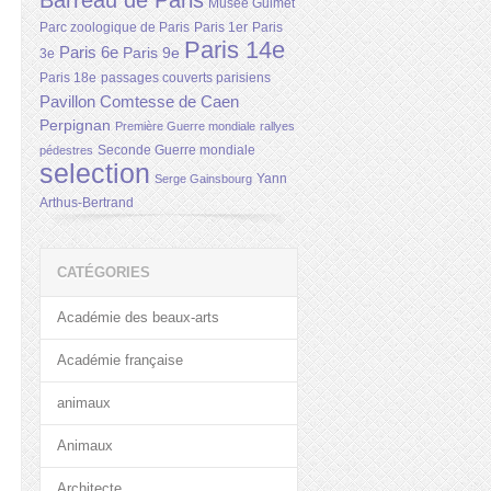
Barreau de Paris
Musée Guimet
Parc zoologique de Paris
Paris 1er
Paris
Paris 14e
Paris 6e
Paris 9e
3e
Paris 18e
passages couverts parisiens
Pavillon Comtesse de Caen
Perpignan
Première Guerre mondiale
rallyes
Seconde Guerre mondiale
pédestres
selection
Yann
Serge Gainsbourg
Arthus-Bertrand
CATÉGORIES
Académie des beaux-arts
Académie française
animaux
Animaux
Architecte