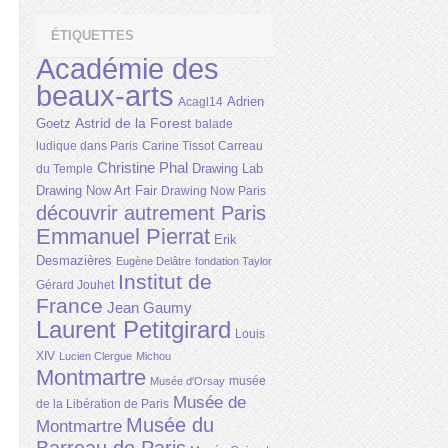
ÉTIQUETTES
Académie des
beaux-arts
Adrien
Acagl14
Astrid de la Forest
Goetz
balade
ludique dans Paris
Carine Tissot
Carreau
Christine Phal
Drawing Lab
du Temple
Drawing Now Art Fair
Drawing Now Paris
découvrir autrement Paris
Emmanuel Pierrat
Erik
Desmazières
Eugène Delâtre
fondation Taylor
Institut de
Gérard Jouhet
France
Jean Gaumy
Laurent Petitgirard
Louis
XIV
Lucien Clergue
Michou
Montmartre
musée
Musée d'Orsay
Musée de
de la Libération de Paris
Musée du
Montmartre