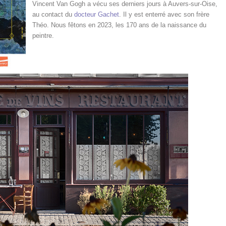
Vincent Van Gogh a vécu ses derniers jours à Auvers-sur-Oise,
au contact du
docteur Gachet
. Il y est enterré avec son frère
Théo. Nous fêtons en 2023, les 170 ans de la naissance du
peintre.