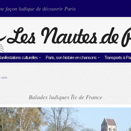
ne façon ludique de découvrir Paris
anifestations culturelles
Paris, son histoire en chansons
Transports à Par
-arts
Balades ludiques Île de France