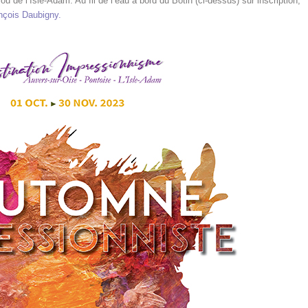
u de l’Isle-Adam. Au fil de l’eau à bord du Botin (ci-dessus) sur inscription,
ançois Daubigny.