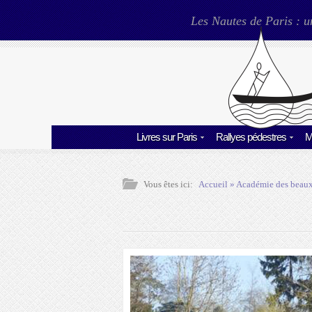
Les Nautes de Paris : u
Livres sur Paris
Rallyes pédestres
M
Vous êtes ici:
Accueil
»
Académie des beaux