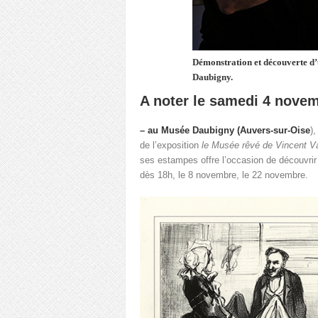
Démonstration et découverte d’
Daubigny.
A noter le samedi 4 nove
– au Musée Daubigny (Auvers-sur-Oise
)
de l’exposition
le Musée rêvé de Vincent 
ses estampes offre l’occasion de découvrir
dès 18h, le 8 novembre, le 22 novembre.