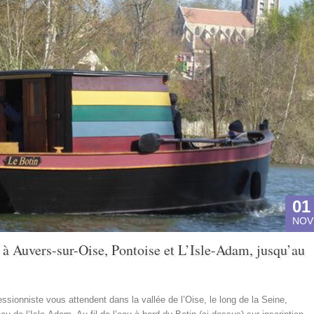
01
NOV
à Auvers-sur-Oise, Pontoise et L’Isle-Adam, jusqu’au
onniste vous attendent dans la vallée de l’Oise, le long de la Seine,