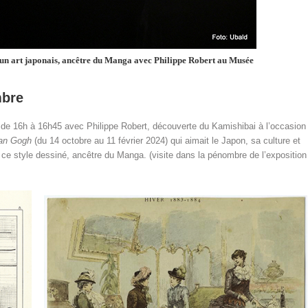
un art japonais, ancêtre du Manga avec Philippe Robert au Musée
mbre
, de 16h à 16h45 avec Philippe Robert, découverte du Kamishibai à l’occasion
Van Gogh
(du 14 octobre au 11 février 2024) qui aimait le Japon, sa culture et
 ce style dessiné, ancêtre du Manga. (visite dans la pénombre de l’exposition