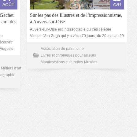
AOÛT
AVR
 Gachet
Sur les pas des Illustres et de l’impressionnisme,
r ami des
à Auvers-sur-Oise
Auvers-sur-Oise est indissociable du très célèbre
le
Vincent Van Gogh qui y a vécu 70 jours, du 20 mai au 29
écouvrir
s Auguste
Association du patrimoine
Livres et chroniques pour ailleurs
Manifestations culturelles
Musées
Métiers d'art
tographie