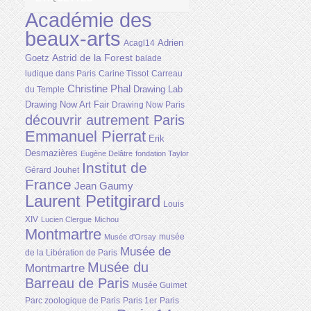
Académie des
beaux-arts
Adrien
Acagl14
Astrid de la Forest
Goetz
balade
ludique dans Paris
Carine Tissot
Carreau
Christine Phal
Drawing Lab
du Temple
Drawing Now Art Fair
Drawing Now Paris
découvrir autrement Paris
Emmanuel Pierrat
Erik
Desmazières
Eugène Delâtre
fondation Taylor
Institut de
Gérard Jouhet
France
Jean Gaumy
Laurent Petitgirard
Louis
XIV
Lucien Clergue
Michou
Montmartre
musée
Musée d'Orsay
Musée de
de la Libération de Paris
Musée du
Montmartre
Barreau de Paris
Musée Guimet
Parc zoologique de Paris
Paris 1er
Paris