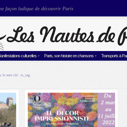
ne façon ludique de découvrir Paris
anifestations culturelles
Paris, son histoire en chansons
Transports à Par
c le mot-clé :
is_tag