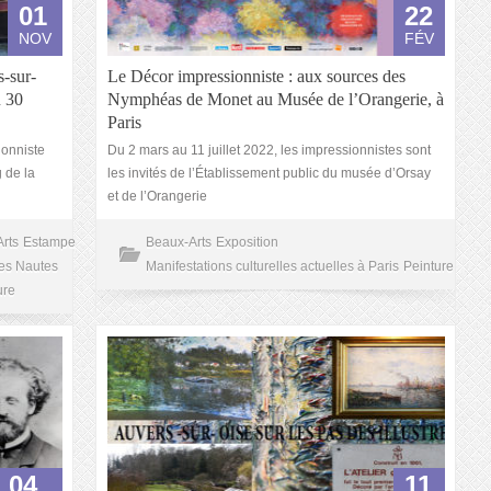
01
22
NOV
FÉV
-sur-
Le Décor impressionniste : aux sources des
u 30
Nymphéas de Monet au Musée de l’Orangerie, à
Paris
onniste
Du 2 mars au 11 juillet 2022, les impressionnistes sont
g de la
les invités de l’Établissement public du musée d’Orsay
et de l’Orangerie
rts
Estampe
Beaux-Arts
Exposition
es Nautes
Manifestations culturelles actuelles à Paris
Peinture
ure
04
11