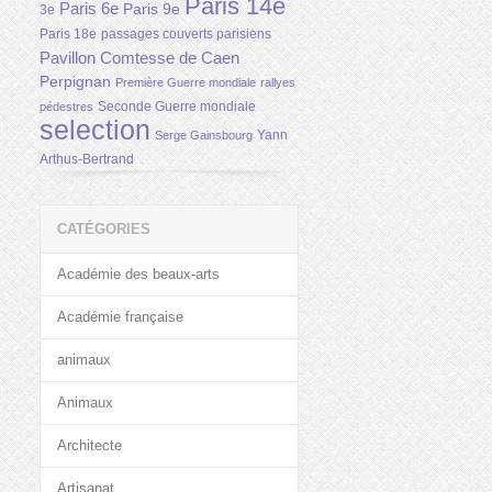
Paris 14e
Paris 6e
Paris 9e
3e
Paris 18e
passages couverts parisiens
Pavillon Comtesse de Caen
Perpignan
Première Guerre mondiale
rallyes
Seconde Guerre mondiale
pédestres
selection
Yann
Serge Gainsbourg
Arthus-Bertrand
CATÉGORIES
Académie des beaux-arts
Académie française
animaux
Animaux
Architecte
Artisanat