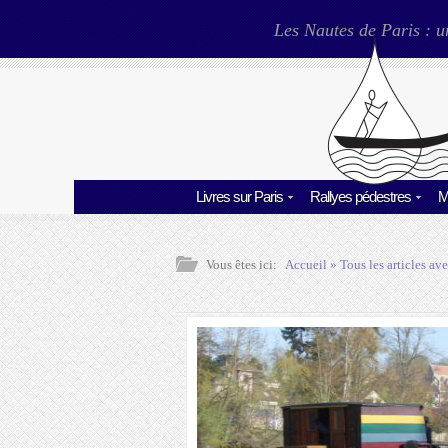
Les Nautes de Paris : u
Livres sur Paris
Rallyes pédestres
M
Vous êtes ici:
Accueil
» Tous les articles ave