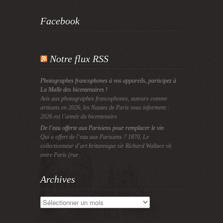
Facebook
Notre flux RSS
Photographes francophones à vos appareils, participez à
La Malle des bicentenaires !
Avis aux photographes francophones, auteurs comme
artisans en 2026, les Nautes de Paris vous informent :
2026 est l’année du bicentenaire
De l’eau offerte aux Parisiens pour remplacer le vin
Qui a offert de l’eau aux Parisiens ? 1870, Le
collectionneur d’art britannique sir Richard Wallace vit
entre Paris (rue
Archives
Archives