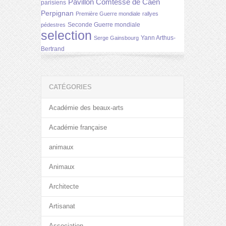
Pavillon Comtesse de Caen
parisiens
Perpignan
Première Guerre mondiale
rallyes
Seconde Guerre mondiale
pédestres
selection
Yann Arthus-
Serge Gainsbourg
Bertrand
CATÉGORIES
Académie des beaux-arts
Académie française
animaux
Animaux
Architecte
Artisanat
Association