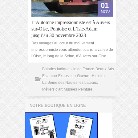
01
NOV
L’Automne impressionniste est à Auvers-
sur-Oise, Pontoise et L’Isle-Adam,
jusqu’au 30 novembre 2023
Des voyages au cœur du mouvement
impressionniste vous attendent dans la vallée de
l’Oise, le long de la Seine, d’Auvers-sur-Oise
Balades ludiques Île de France
Beaux-Arts
Estampe
Exposition
Gravure
Histoire
La Seine des Nautes
les bateaux
Métiers d'art
Musées
Peinture
NOTRE BOUTIQUE EN LIGNE