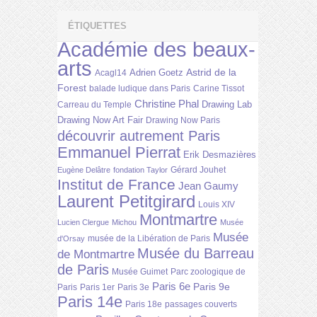
ÉTIQUETTES
Académie des beaux-
arts
Astrid de la
Adrien Goetz
Acagl14
Forest
balade ludique dans Paris
Carine Tissot
Christine Phal
Drawing Lab
Carreau du Temple
Drawing Now Art Fair
Drawing Now Paris
découvrir autrement Paris
Emmanuel Pierrat
Erik Desmazières
Gérard Jouhet
Eugène Delâtre
fondation Taylor
Institut de France
Jean Gaumy
Laurent Petitgirard
Louis XIV
Montmartre
Lucien Clergue
Michou
Musée
Musée
musée de la Libération de Paris
d'Orsay
Musée du Barreau
de Montmartre
de Paris
Musée Guimet
Parc zoologique de
Paris 6e
Paris 9e
Paris
Paris 1er
Paris 3e
Paris 14e
Paris 18e
passages couverts