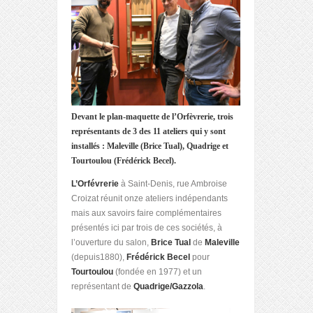
Devant le plan-maquette de l’Orfèvrerie, trois
représentants de 3 des 11 ateliers qui y sont
installés : Maleville (Brice Tual), Quadrige et
Tourtoulou (Frédérick Becel).
L’Orfévrerie
à Saint-Denis, rue Ambroise
Croizat réunit onze ateliers indépendants
mais aux savoirs faire complémentaires
présentés ici par trois de ces sociétés, à
l’ouverture du salon,
Brice Tual
de
Maleville
(depuis1880),
Frédérick Becel
pour
Tourtoulou
(fondée en 1977) et un
représentant de
Quadrige/Gazzola
.