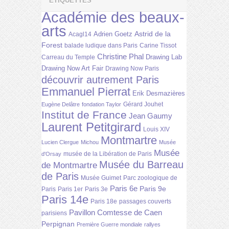
ÉTIQUETTES
Académie des beaux-
arts
Astrid de la
Adrien Goetz
Acagl14
Forest
balade ludique dans Paris
Carine Tissot
Christine Phal
Drawing Lab
Carreau du Temple
Drawing Now Art Fair
Drawing Now Paris
découvrir autrement Paris
Emmanuel Pierrat
Erik Desmazières
Gérard Jouhet
Eugène Delâtre
fondation Taylor
Institut de France
Jean Gaumy
Laurent Petitgirard
Louis XIV
Montmartre
Lucien Clergue
Michou
Musée
Musée
musée de la Libération de Paris
d'Orsay
Musée du Barreau
de Montmartre
de Paris
Musée Guimet
Parc zoologique de
Paris 6e
Paris 9e
Paris
Paris 1er
Paris 3e
Paris 14e
Paris 18e
passages couverts
Pavillon Comtesse de Caen
parisiens
Perpignan
Première Guerre mondiale
rallyes