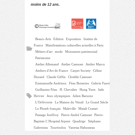
moins de 12 ans.
Beaux-Arts
Edition
Exposition
Institut de
France
Manifestations culturelles actuelles à Paris
Métiers d'art
mode
Monument patrimonial
Patrimoine
Atelier Allemand
Atelier Camuset
Atelier Marcu
Ateliers d'Art de France
Carpet Society
Céline
Durand
Claude Giffin
Clotilde Camuset
Emmanuelle Andrieux
Féau Boiseries
Galerie Fayet
Guillaume Féau
H. Chevalier
Hung Yuen
Jade
Hervier
Jeux olympiques
Julien Baruzzo
L'Orfévrerie
La Maison du Vitrail
Le Grand Siècle
Le Plomb français
Maleville
Matali Crasset
Passage Jouffroy
Pierre-André Camuset
Pierre-
Baptiste L’Hospital Arpent
Quadrige
Stéphane
Galerneau
Tourtoulou
Vanessa Hahusseau