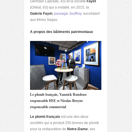
Germain-Laprade, 43) et la société
Fayet
(Orléat, 63) qui a installé, en 2015, la
Galerie Fayet
,
passage Jouffroy
, succédant
aux frères Segas.
A propos des bâtiments patrimoniaux
Le plomb français, Yannick Rondeux
responsable HSE
et Nicolas Breyne
responsable commercial
Le plomb français
est une des deux
sociétés qui a produit 250 tonnes de plomb
pour la restauration de
Notre-Dame
, ses