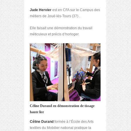
Jade Hervier
est en CFA sur le Campus des
métiers de Joué-lès-Tours (37) .
Elle faisait une démonstration du travail
méticuleux et précis d’horloger.
Céline Durand en démonstration de tissage
haute lice
Céline Durand
formée à l’École des Arts
textiles du Mobilier national pratique la