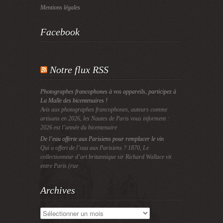
Mentions légales
Facebook
Notre flux RSS
Photographes francophones à vos appareils, participez à
La Malle des bicentenaires !
Avis aux photographes francophones, auteurs comme
artisans en 2026, les Nautes de Paris vous informent :
2026 est l’année du bicentenaire
De l’eau offerte aux Parisiens pour remplacer le vin
Qui a offert de l’eau aux Parisiens ? 1870, Le
collectionneur d’art britannique sir Richard Wallace vit
entre Paris (rue
Archives
Archives