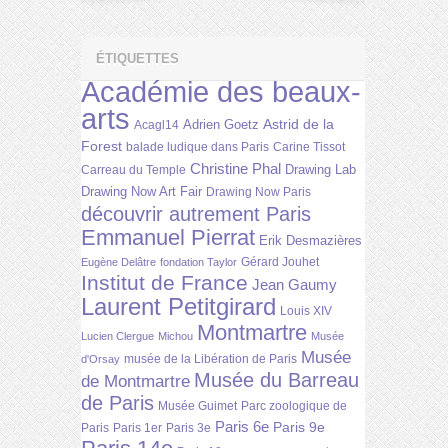
ÉTIQUETTES
Académie des beaux-
arts
Astrid de la
Adrien Goetz
Acagl14
Forest
balade ludique dans Paris
Carine Tissot
Christine Phal
Drawing Lab
Carreau du Temple
Drawing Now Art Fair
Drawing Now Paris
découvrir autrement Paris
Emmanuel Pierrat
Erik Desmazières
Gérard Jouhet
Eugène Delâtre
fondation Taylor
Institut de France
Jean Gaumy
Laurent Petitgirard
Louis XIV
Montmartre
Lucien Clergue
Michou
Musée
Musée
musée de la Libération de Paris
d'Orsay
Musée du Barreau
de Montmartre
de Paris
Musée Guimet
Parc zoologique de
Paris 6e
Paris 9e
Paris
Paris 1er
Paris 3e