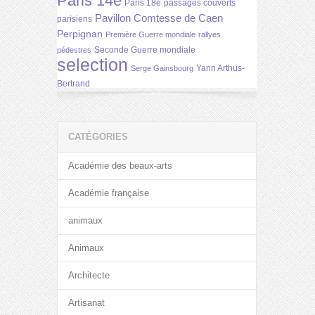
Paris 14e
Paris 18e
passages couverts
Pavillon Comtesse de Caen
parisiens
Perpignan
Première Guerre mondiale
rallyes
Seconde Guerre mondiale
pédestres
selection
Yann Arthus-
Serge Gainsbourg
Bertrand
CATÉGORIES
Académie des beaux-arts
Académie française
animaux
Animaux
Architecte
Artisanat