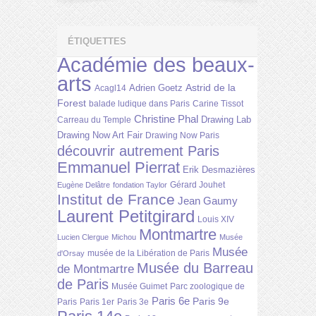
ÉTIQUETTES
Académie des beaux-
arts
Astrid de la
Adrien Goetz
Acagl14
Forest
balade ludique dans Paris
Carine Tissot
Christine Phal
Drawing Lab
Carreau du Temple
Drawing Now Art Fair
Drawing Now Paris
découvrir autrement Paris
Emmanuel Pierrat
Erik Desmazières
Gérard Jouhet
Eugène Delâtre
fondation Taylor
Institut de France
Jean Gaumy
Laurent Petitgirard
Louis XIV
Montmartre
Lucien Clergue
Michou
Musée
Musée
musée de la Libération de Paris
d'Orsay
Musée du Barreau
de Montmartre
de Paris
Musée Guimet
Parc zoologique de
Paris 6e
Paris 9e
Paris
Paris 1er
Paris 3e