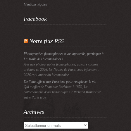
Mentions légales
Facebook
Notre flux RSS
Photographes francophones à vos appareils, participez à
La Malle des bicentenaires !
Avis aux photographes francophones, auteurs comme
artisans en 2026, les Nautes de Paris vous informent :
2026 est l’année du bicentenaire
De l’eau offerte aux Parisiens pour remplacer le vin
Qui a offert de l’eau aux Parisiens ? 1870, Le
collectionneur d’art britannique sir Richard Wallace vit
entre Paris (rue
Archives
Archives