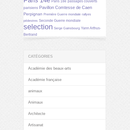
Paris 14e
Paris 18e
passages couverts
Pavillon Comtesse de Caen
parisiens
Perpignan
Première Guerre mondiale
rallyes
Seconde Guerre mondiale
pédestres
selection
Yann Arthus-
Serge Gainsbourg
Bertrand
CATÉGORIES
Académie des beaux-arts
Académie française
animaux
Animaux
Architecte
Artisanat