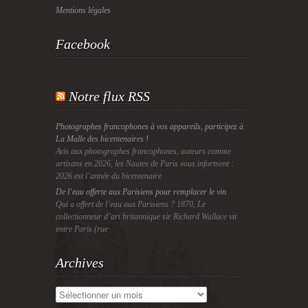
Mentions légales
Facebook
Notre flux RSS
Photographes francophones à vos appareils, participez à
La Malle des bicentenaires !
Avis aux photographes francophones, auteurs comme
artisans en 2026, les Nautes de Paris vous informent :
2026 est l’année du bicentenaire
De l’eau offerte aux Parisiens pour remplacer le vin
Qui a offert de l’eau aux Parisiens ? 1870, Le
collectionneur d’art britannique sir Richard Wallace vit
entre Paris (rue
Archives
Archives