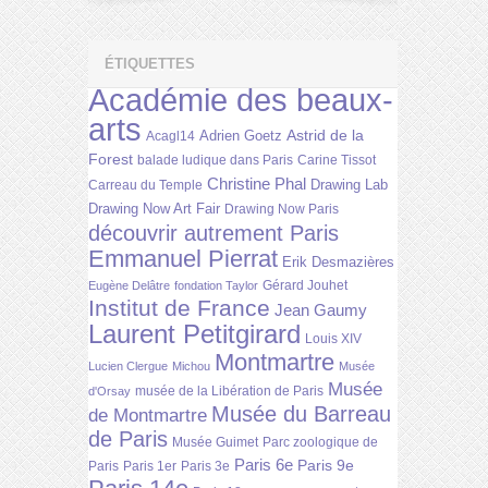
ÉTIQUETTES
Académie des beaux-
arts
Astrid de la
Adrien Goetz
Acagl14
Forest
balade ludique dans Paris
Carine Tissot
Christine Phal
Drawing Lab
Carreau du Temple
Drawing Now Art Fair
Drawing Now Paris
découvrir autrement Paris
Emmanuel Pierrat
Erik Desmazières
Gérard Jouhet
Eugène Delâtre
fondation Taylor
Institut de France
Jean Gaumy
Laurent Petitgirard
Louis XIV
Montmartre
Lucien Clergue
Michou
Musée
Musée
musée de la Libération de Paris
d'Orsay
Musée du Barreau
de Montmartre
de Paris
Musée Guimet
Parc zoologique de
Paris 6e
Paris 9e
Paris
Paris 1er
Paris 3e