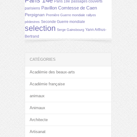
Paris 14e
Paris 18e
passages couverts
Pavillon Comtesse de Caen
parisiens
Perpignan
Première Guerre mondiale
rallyes
Seconde Guerre mondiale
pédestres
selection
Yann Arthus-
Serge Gainsbourg
Bertrand
CATÉGORIES
Académie des beaux-arts
Académie française
animaux
Animaux
Architecte
Artisanat