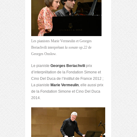
Les pianistes Marie Vermeulin et Georges
Beriachvili interprétant
la sonate op.22
de
Georges Onslow.
Le pianiste
Georges Beriachvili
prix
d’interprétation de la Fondation Simone et
Cino Del Duca de l’Institut de France 2012 ;
La pianiste
Marie Vermeulin
, elle aussi prix
de la Fondation Simone et Cino Del Duca
2014.