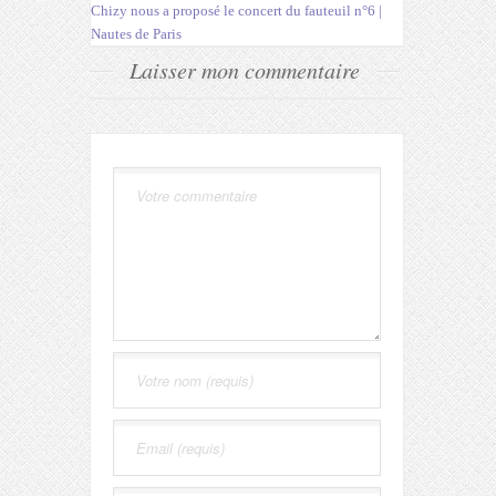
Chizy nous a proposé le concert du fauteuil n°6 |
Nautes de Paris
Laisser mon commentaire