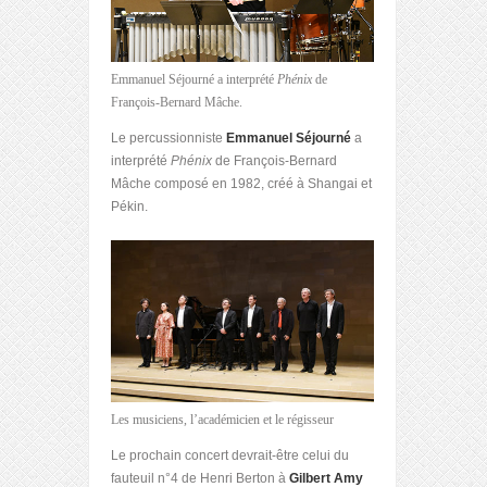
Emmanuel Séjourné a interprété
Phénix
de
François-Bernard Mâche.
Le percussionniste
Emmanuel Séjourné
a
interprété
Phénix
de François-Bernard
Mâche composé en 1982, créé à Shangai et
Pékin.
Les musiciens, l’académicien et le régisseur
Le prochain concert devrait-être celui du
fauteuil n°4 de Henri Berton à
Gilbert Amy