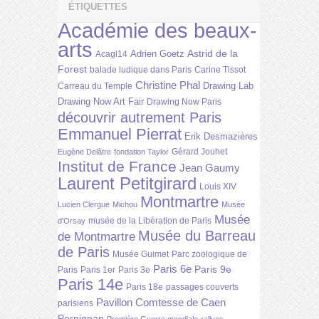
ÉTIQUETTES
Académie des beaux-
arts
Astrid de la
Adrien Goetz
Acagl14
Forest
balade ludique dans Paris
Carine Tissot
Christine Phal
Drawing Lab
Carreau du Temple
Drawing Now Art Fair
Drawing Now Paris
découvrir autrement Paris
Emmanuel Pierrat
Erik Desmazières
Gérard Jouhet
Eugène Delâtre
fondation Taylor
Institut de France
Jean Gaumy
Laurent Petitgirard
Louis XIV
Montmartre
Lucien Clergue
Michou
Musée
Musée
musée de la Libération de Paris
d'Orsay
Musée du Barreau
de Montmartre
de Paris
Musée Guimet
Parc zoologique de
Paris 6e
Paris 9e
Paris
Paris 1er
Paris 3e
Paris 14e
Paris 18e
passages couverts
Pavillon Comtesse de Caen
parisiens
Perpignan