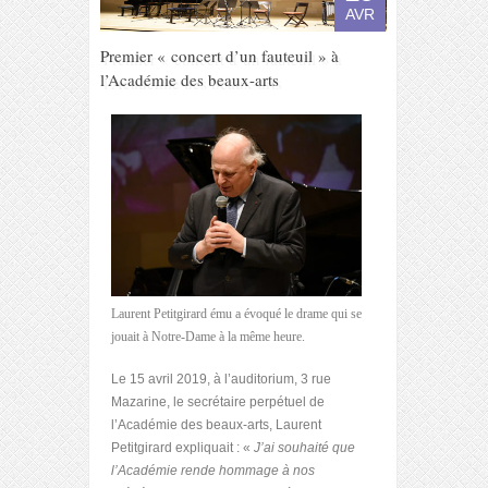
AVR
Premier « concert d’un fauteuil » à
l’Académie des beaux-arts
Laurent Petitgirard ému a évoqué le drame qui se
jouait à Notre-Dame à la même heure.
Le 15 avril 2019, à l’auditorium, 3 rue
Mazarine, le secrétaire perpétuel de
l’Académie des beaux-arts, Laurent
Petitgirard expliquait : «
J’ai souhaité que
l’Académie rende hommage à nos