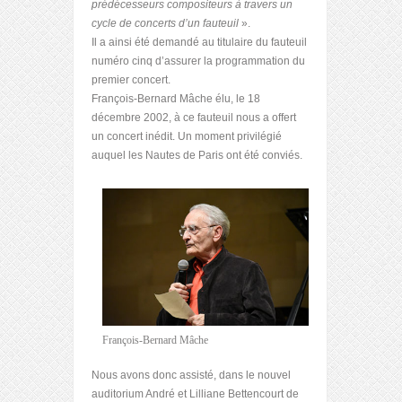
prédécesseurs compositeurs à travers un
cycle de concerts d’un fauteuil
».
Il a ainsi été demandé au titulaire du fauteuil
numéro cinq d’assurer la programmation du
premier concert.
François-Bernard Mâche élu, le 18
décembre 2002, à ce fauteuil nous a offert
un concert inédit. Un moment privilégié
auquel les Nautes de Paris ont été conviés.
François-Bernard Mâche
Nous avons donc assisté, dans le nouvel
auditorium André et Lilliane Bettencourt de