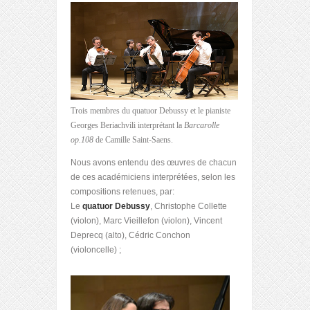
Trois membres du quatuor Debussy et le pianiste
Georges Beriachvili interprétant la
Barcarolle
op.108
de Camille Saint-Saens.
Nous avons entendu des œuvres de chacun
de ces académiciens interprétées, selon les
compositions retenues, par:
Le
quatuor Debussy
, Christophe Collette
(violon), Marc Vieillefon (violon), Vincent
Deprecq (alto), Cédric Conchon
(violoncelle) ;