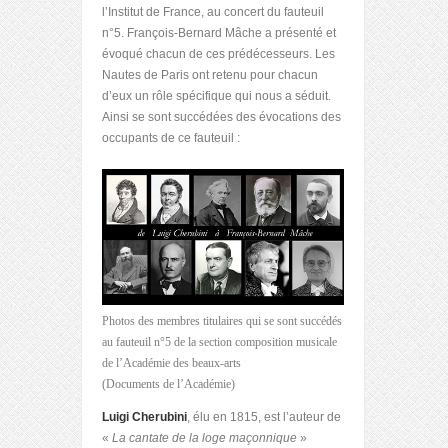
l’Institut de France, au concert du fauteuil
n°5. François-Bernard Mâche a présenté et
évoqué chacun de ces prédécesseurs. Les
Nautes de Paris ont retenu pour chacun
d’eux un rôle spécifique qui nous a séduit.
Ainsi se sont succédées des évocations des
occupants de ce fauteuil :
Photos des membres titulaires qui se sont succédés
au fauteuil n°5 de la section composition musicale
de l’Académie des beaux-arts
(Documents de l’Académie)
Luigi Cherubini
, élu en 1815, est l’auteur de
«
La cantate de la loge maçonnique
»