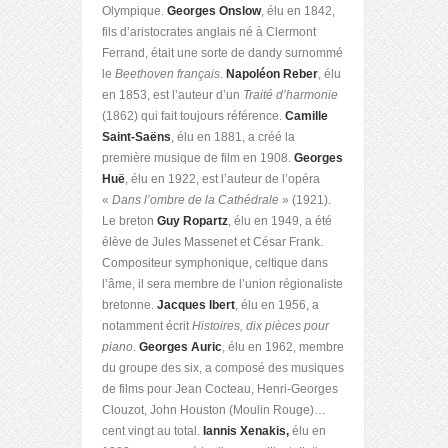
Olympique.
Georges Onslow
, élu en 1842,
fils d’aristocrates anglais né à Clermont
Ferrand, était une sorte de dandy surnommé
le
Beethoven français
.
Napoléon Reber
, élu
en 1853, est l’auteur d’un
Traité d’harmonie
(1862) qui fait toujours référence.
Camille
Saint-Saëns
, élu en 1881, a créé la
première musique de film en 1908.
Georges
Huë
, élu en 1922, est l’auteur de l’opéra
«
Dans l’ombre de la Cathédrale
» (1921).
Le breton
Guy Ropartz
, élu en 1949, a été
élève de Jules Massenet et César Frank.
Compositeur symphonique, celtique dans
l’âme, il sera membre de l’union régionaliste
bretonne.
Jacques Ibert
, élu en 1956, a
notamment écrit
Histoires, dix pièces pour
piano
.
Georges Auric
, élu en 1962, membre
du groupe des six, a composé des musiques
de films pour Jean Cocteau, Henri-Georges
Clouzot, John Houston (Moulin Rouge)…
cent vingt au total.
Iannis Xenakis,
élu en