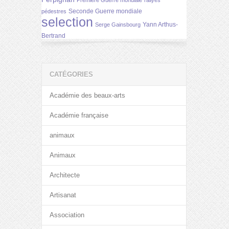
Première Guerre mondiale
rallyes
Seconde Guerre mondiale
pédestres
selection
Yann Arthus-
Serge Gainsbourg
Bertrand
CATÉGORIES
Académie des beaux-arts
Académie française
animaux
Animaux
Architecte
Artisanat
Association