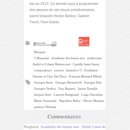
élu en 2013. Ce dernier aura à programmer
des œuvres de ses douze prédécesseurs
parmi lesquels Hector Berlioz, Gabriel
Fauré, Paul Dukas.
Musique
3 Mazarine
Académie des beaux-arts
auditorium
André et Liliane Bettencourt
Camille Saint-Saens
compositeurs
concert
fauteuil n°5
Fondation
Simone et Cino Del Duca
François-Bernard Mâche
Georges Auric
Georges Beriachvili
Georges Huë
Georges Onslow
Guy Ropartz
Iannis Xenakis
Jacques Ibert
Laurent Petitgirard
Luigi Cherubini
Marie Vermeulin
Napoléon Reber
Olivier Messian
quatuor Debussy
Commentaires
Pingback:
Académie des beaux-arts : Edith Canat de