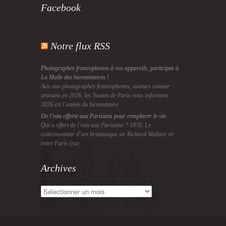
Facebook
Notre flux RSS
Photographes francophones à vos appareils, participez à
La Malle des bicentenaires !
Avis aux photographes francophones, auteurs comme
artisans en 2026, les Nautes de Paris vous informent :
2026 est l’année du bicentenaire
De l’eau offerte aux Parisiens pour remplacer le vin
Qui a offert de l’eau aux Parisiens ? 1870, Le
collectionneur d’art britannique sir Richard Wallace vit
entre Paris (rue
Archives
Archives