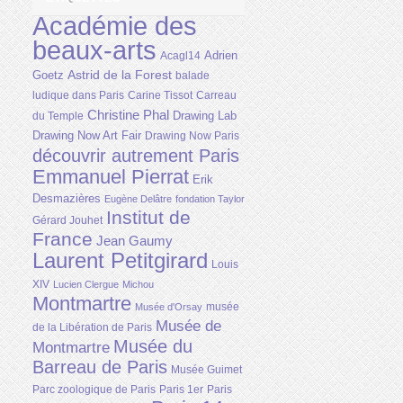
Académie des
beaux-arts
Adrien
Acagl14
Astrid de la Forest
Goetz
balade
ludique dans Paris
Carine Tissot
Carreau
Christine Phal
Drawing Lab
du Temple
Drawing Now Art Fair
Drawing Now Paris
découvrir autrement Paris
Emmanuel Pierrat
Erik
Desmazières
Eugène Delâtre
fondation Taylor
Institut de
Gérard Jouhet
France
Jean Gaumy
Laurent Petitgirard
Louis
XIV
Lucien Clergue
Michou
Montmartre
musée
Musée d'Orsay
Musée de
de la Libération de Paris
Musée du
Montmartre
Barreau de Paris
Musée Guimet
Parc zoologique de Paris
Paris 1er
Paris