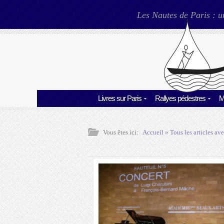
Les Nautes de Paris : u
Livres sur Paris
Rallyes pédestres
M
Vous êtes ici:
Accueil
» Tous les articles ave