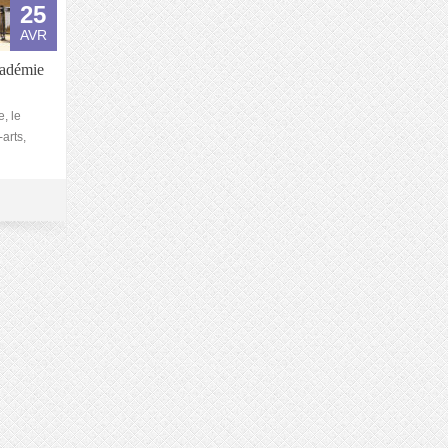
25
AVR
cadémie
e, le
arts,