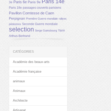
Paris 14e
Paris 6e
Paris 9e
3e
Paris 18e
passages couverts parisiens
Pavillon Comtesse de Caen
Perpignan
Première Guerre mondiale
rallyes
Seconde Guerre mondiale
pédestres
selection
Yann
Serge Gainsbourg
Arthus-Bertrand
CATÉGORIES
Académie des beaux-arts
Académie française
animaux
Animaux
Architecte
Artisanat