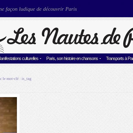
ne façon ludique de découvrir Paris
anifestations culturelles
Paris, son histoire en chansons
Transports à Par
c le mot-clé :
is_tag