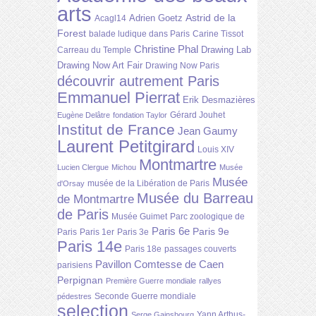
arts
Astrid de la
Adrien Goetz
Acagl14
Forest
balade ludique dans Paris
Carine Tissot
Christine Phal
Drawing Lab
Carreau du Temple
Drawing Now Art Fair
Drawing Now Paris
découvrir autrement Paris
Emmanuel Pierrat
Erik Desmazières
Gérard Jouhet
Eugène Delâtre
fondation Taylor
Institut de France
Jean Gaumy
Laurent Petitgirard
Louis XIV
Montmartre
Lucien Clergue
Michou
Musée
Musée
musée de la Libération de Paris
d'Orsay
Musée du Barreau
de Montmartre
de Paris
Musée Guimet
Parc zoologique de
Paris 6e
Paris 9e
Paris
Paris 1er
Paris 3e
Paris 14e
Paris 18e
passages couverts
Pavillon Comtesse de Caen
parisiens
Perpignan
Première Guerre mondiale
rallyes
Seconde Guerre mondiale
pédestres
selection
Yann Arthus-
Serge Gainsbourg