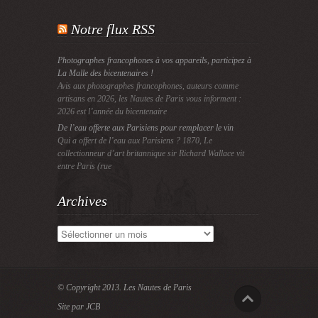
Notre flux RSS
Photographes francophones à vos appareils, participez à
La Malle des bicentenaires !
Avis aux photographes francophones, auteurs comme
artisans en 2026, les Nautes de Paris vous informent :
2026 est l’année du bicentenaire
De l’eau offerte aux Parisiens pour remplacer le vin
Qui a offert de l’eau aux Parisiens ? 1870, Le
collectionneur d’art britannique sir Richard Wallace vit
entre Paris (rue
Archives
Archives
© Copyright 2013.
Les Nautes de Paris
Site par JCB