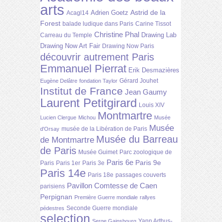
arts
Astrid de la
Adrien Goetz
Acagl14
Forest
balade ludique dans Paris
Carine Tissot
Christine Phal
Drawing Lab
Carreau du Temple
Drawing Now Art Fair
Drawing Now Paris
découvrir autrement Paris
Emmanuel Pierrat
Erik Desmazières
Gérard Jouhet
Eugène Delâtre
fondation Taylor
Institut de France
Jean Gaumy
Laurent Petitgirard
Louis XIV
Montmartre
Lucien Clergue
Michou
Musée
Musée
musée de la Libération de Paris
d'Orsay
Musée du Barreau
de Montmartre
de Paris
Musée Guimet
Parc zoologique de
Paris 6e
Paris 9e
Paris
Paris 1er
Paris 3e
Paris 14e
Paris 18e
passages couverts
Pavillon Comtesse de Caen
parisiens
Perpignan
Première Guerre mondiale
rallyes
Seconde Guerre mondiale
pédestres
selection
Yann Arthus-
Serge Gainsbourg