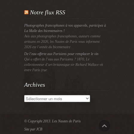
Notre flux RSS
Photographes francophones à vos appareils, participez à
La Malle des bicentenaires !
Avis aux photographes francophones, auteurs comme
artisans en 2026, les Nautes de Paris vous informent :
2026 est l’année du bicentenaire
De l’eau offerte aux Parisiens pour remplacer le vin
Qui a offert de l’eau aux Parisiens ? 1870, Le
collectionneur d’art britannique sir Richard Wallace vit
entre Paris (rue
Archives
Archives
© Copyright 2013.
Les Nautes de Paris
Site par JCB