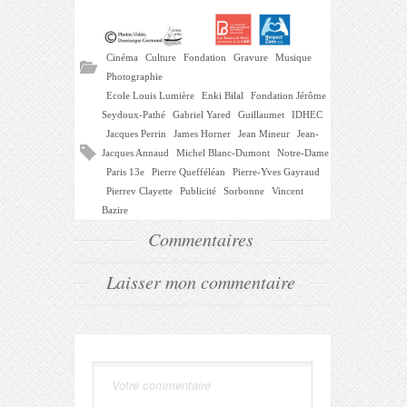
Cinéma
Culture
Fondation
Gravure
Musique
Photographie
Ecole Louis Lumière
Enki Bilal
Fondation Jérôme
Seydoux-Pathé
Gabriel Yared
Guillaumet
IDHEC
Jacques Perrin
James Horner
Jean Mineur
Jean-
Jacques Annaud
Michel Blanc-Dumont
Notre-Dame
Paris 13e
Pierre Quefféléan
Pierre-Yves Gayraud
Pierrev Clayette
Publicité
Sorbonne
Vincent
Bazire
Commentaires
Laisser mon commentaire