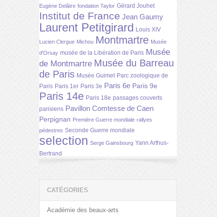
Gérard Jouhet
Eugène Delâtre
fondation Taylor
Institut de France
Jean Gaumy
Laurent Petitgirard
Louis XIV
Montmartre
Lucien Clergue
Michou
Musée
Musée
musée de la Libération de Paris
d'Orsay
Musée du Barreau
de Montmartre
de Paris
Musée Guimet
Parc zoologique de
Paris 6e
Paris 9e
Paris
Paris 1er
Paris 3e
Paris 14e
Paris 18e
passages couverts
Pavillon Comtesse de Caen
parisiens
Perpignan
Première Guerre mondiale
rallyes
Seconde Guerre mondiale
pédestres
selection
Yann Arthus-
Serge Gainsbourg
Bertrand
CATÉGORIES
Académie des beaux-arts