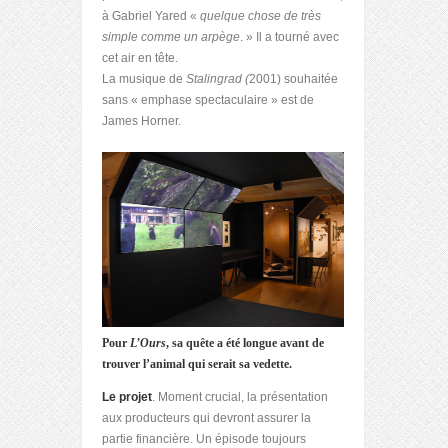
à Gabriel Yared «
quelque chose de très
simple comme un arpège
. » Il a tourné avec
cet air en tête.
La musique de
Stalingrad (
2001) souhaitée
sans « emphase spectaculaire » est de
James Horner.
Pour
L’Ours
, sa quête a été longue avant de
trouver l’animal qui serait sa vedette.
Le projet
. Moment crucial, la présentation
aux producteurs qui devront assurer la
partie financière. Un épisode toujours