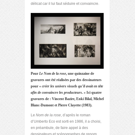
délicat car il lui faut séduire et convaincre.
Pour
Le Nom de la rose
, une quinzaine de
gravures ont été réalisées par des dessinateurs
pour «
créer les univers visuels qu’il avait en tête
afin de convaincre les producteurs
. » Ici quatre
gravures de : Vincent Bazire, Enki Bilal, Michel
Blanc-Dumont et Pierre Clayette (1983).
Le
Nom de la rose
, d’après le roman
d’Umberto Eco est sorti en 1986, il a choisi,
en préambule, de faire appel à des
dessinateurs et scénographes de renom