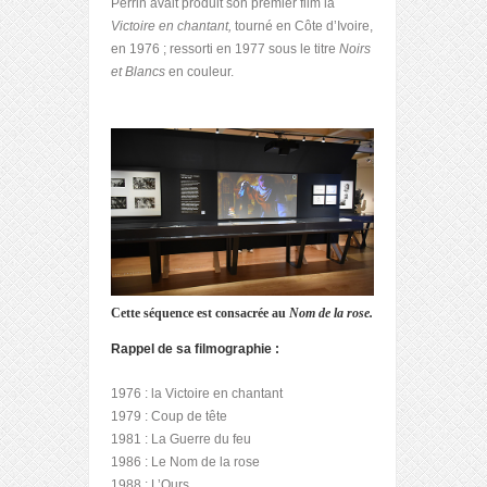
Perrin avait produit son premier film la
Victoire en chantant,
tourné en Côte d’Ivoire,
en 1976 ; ressorti en 1977 sous le titre
Noirs
et Blancs
en couleur.
Cette séquence est consacrée au
Nom de la rose.
Rappel de sa filmographie :
1976 : la Victoire en chantant
1979 : Coup de tête
1981 : La Guerre du feu
1986 : Le Nom de la rose
1988 : L’Ours