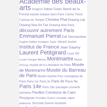
Académie des beaux-
arts
Astrid de la
Adrien Goetz
Acagl14
Forest
balade ludique dans Paris
Carine Tissot
Christine Phal
Drawing Lab
Carreau du Temple
Drawing Now Art Fair
Drawing Now Paris
découvrir autrement Paris
Emmanuel Pierrat
Erik Desmazières
Gérard Jouhet
Eugène Delâtre
fondation Taylor
Institut de France
Jean Gaumy
Laurent Petitgirard
Louis XIV
Montmartre
Lucien Clergue
Michou
Musée
Musée
musée de la Libération de Paris
d'Orsay
Musée du Barreau
de Montmartre
de Paris
Musée Guimet
Parc zoologique de
Paris 6e
Paris 9e
Paris
Paris 1er
Paris 3e
Paris 14e
Paris 18e
passages couverts
Pavillon Comtesse de Caen
parisiens
Perpignan
Première Guerre mondiale
rallyes
Seconde Guerre mondiale
pédestres