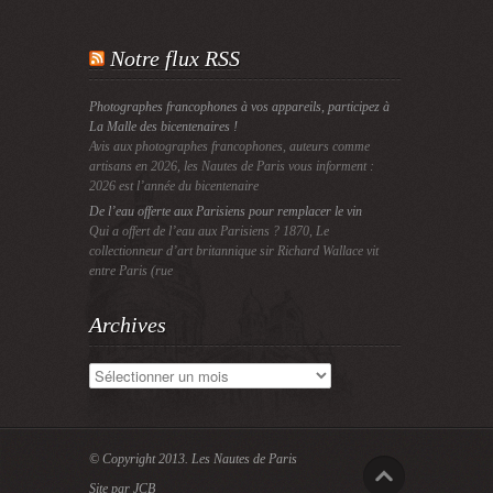
Notre flux RSS
Photographes francophones à vos appareils, participez à
La Malle des bicentenaires !
Avis aux photographes francophones, auteurs comme
artisans en 2026, les Nautes de Paris vous informent :
2026 est l’année du bicentenaire
De l’eau offerte aux Parisiens pour remplacer le vin
Qui a offert de l’eau aux Parisiens ? 1870, Le
collectionneur d’art britannique sir Richard Wallace vit
entre Paris (rue
Archives
Archives
© Copyright 2013.
Les Nautes de Paris
Site par JCB