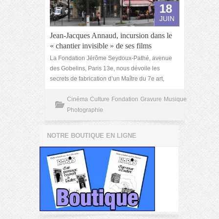
18
JUIN
Jean-Jacques Annaud, incursion dans le
« chantier invisible » de ses films
La Fondation Jérôme Seydoux-Pathé, avenue
des Gobelins, Paris 13e, nous dévoile les
secrets de fabrication d’un Maître du 7e art,
Cinéma
Culture
Fondation
Gravure
Musique
Photographie
NOTRE BOUTIQUE EN LIGNE