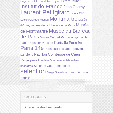
Gérard Jouhet
Eugène Delâtre
fondation Taylor
Institut de France
Jean Gaumy
Laurent Petitgirard
Louis XIV
Montmartre
Lucien Clergue
Michou
Musée
Musée
musée de la Libération de Paris
d'Orsay
Musée du Barreau
de Montmartre
de Paris
Musée Guimet
Parc zoologique de
Paris 6e
Paris 9e
Paris
Paris 1er
Paris 3e
Paris 14e
Paris 18e
passages couverts
Pavillon Comtesse de Caen
parisiens
Perpignan
Première Guerre mondiale
rallyes
Seconde Guerre mondiale
pédestres
selection
Yann Arthus-
Serge Gainsbourg
Bertrand
CATÉGORIES
Académie des beaux-arts