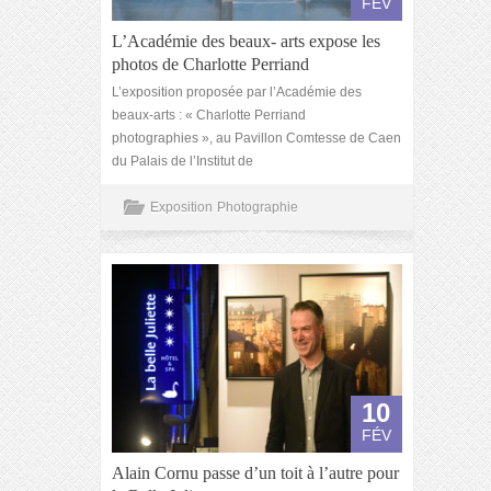
FÉV
L’Académie des beaux- arts expose les
photos de Charlotte Perriand
L’exposition proposée par l’Académie des
beaux-arts : « Charlotte Perriand
photographies », au Pavillon Comtesse de Caen
du Palais de l’Institut de
Exposition
Photographie
10
FÉV
Alain Cornu passe d’un toit à l’autre pour