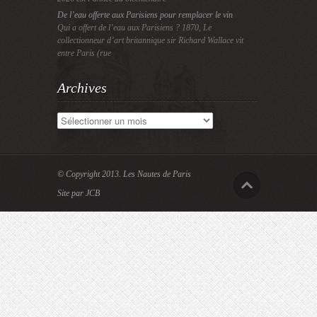
De l’eau offerte aux Parisiens pour remplacer le vin
Qui a offert de l’eau aux Parisiens ? 1870, Le
collectionneur d’art britannique sir Richard Wallace vit
entre Paris (rue
Archives
Archives
© Copyright 2013.
Les Nautes de Paris
Site par JCB