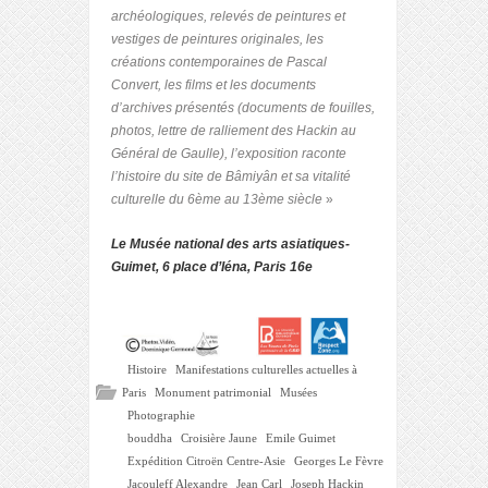
archéologiques, relevés de peintures et
vestiges de peintures originales, les
créations contemporaines de Pascal
Convert, les films et les documents
d’archives présentés (documents de fouilles,
photos, lettre de ralliement des Hackin au
Général de Gaulle), l’exposition raconte
l’histoire du site de Bâmiyân et sa vitalité
culturelle du 6ème au 13ème siècle
»
Le Musée national des arts asiatiques-
Guimet, 6 place d’Iéna, Paris 16e
Histoire
Manifestations culturelles actuelles à
Paris
Monument patrimonial
Musées
Photographie
bouddha
Croisière Jaune
Emile Guimet
Expédition Citroën Centre-Asie
Georges Le Fèvre
Jacouleff Alexandre
Jean Carl
Joseph Hackin