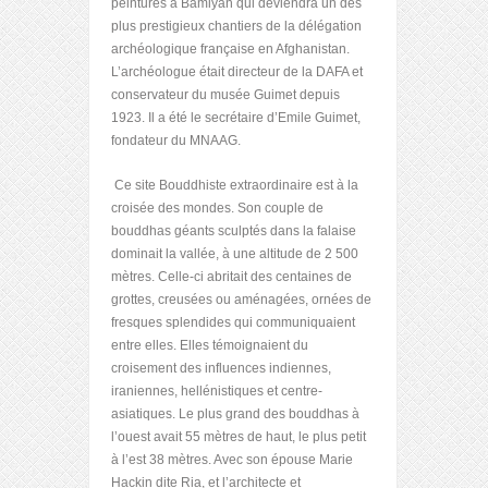
peintures à Bâmiyân qui deviendra un des
plus prestigieux chantiers de la délégation
archéologique française en Afghanistan.
L’archéologue était directeur de la DAFA et
conservateur du musée Guimet depuis
1923. Il a été le secrétaire d’Emile Guimet,
fondateur du MNAAG.
Ce site Bouddhiste extraordinaire est à la
croisée des mondes. Son couple de
bouddhas géants sculptés dans la falaise
dominait la vallée, à une altitude de 2 500
mètres. Celle-ci abritait des centaines de
grottes, creusées ou aménagées, ornées de
fresques splendides qui communiquaient
entre elles. Elles témoignaient du
croisement des influences indiennes,
iraniennes, hellénistiques et centre-
asiatiques. Le plus grand des bouddhas à
l’ouest avait 55 mètres de haut, le plus petit
à l’est 38 mètres. Avec son épouse Marie
Hackin dite Ria, et l’architecte et