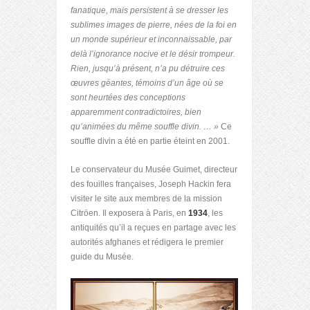
fanatique, mais persistent à se dresser les
sublimes images de pierre, nées de la foi en
un monde supérieur et inconnaissable, par
delà l’ignorance nocive et le désir trompeur.
Rien, jusqu’à présent, n’a pu détruire ces
œuvres géantes, témoins d’un âge où se
sont heurtées des conceptions
apparemment contradictoires, bien
qu’animées du même souffle divin. … »
Ce
souffle divin a été en partie éteint en 2001.
Le conservateur du Musée Guimet, directeur
des fouilles françaises, Joseph Hackin fera
visiter le site aux membres de la mission
Citröen. Il exposera à Paris, en
1934
, les
antiquités qu’il a reçues en partage avec les
autorités afghanes et rédigera le premier
guide du Musée.