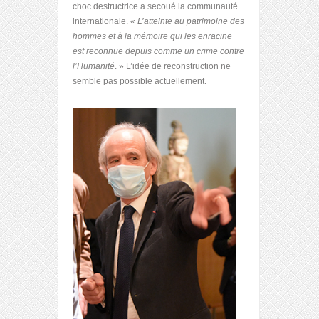
choc destructrice a secoué la communauté
internationale. «
L’atteinte au patrimoine des
hommes et à la mémoire qui les enracine
est reconnue depuis comme un crime contre
l’Humanité
. » L’idée de reconstruction ne
semble pas possible actuellement.