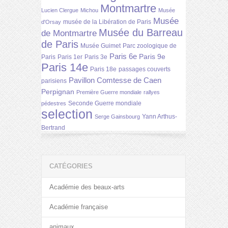
Montmartre
Lucien Clergue
Michou
Musée
Musée
musée de la Libération de Paris
d'Orsay
Musée du Barreau
de Montmartre
de Paris
Musée Guimet
Parc zoologique de
Paris 6e
Paris 9e
Paris
Paris 1er
Paris 3e
Paris 14e
Paris 18e
passages couverts
Pavillon Comtesse de Caen
parisiens
Perpignan
Première Guerre mondiale
rallyes
Seconde Guerre mondiale
pédestres
selection
Yann Arthus-
Serge Gainsbourg
Bertrand
CATÉGORIES
Académie des beaux-arts
Académie française
animaux