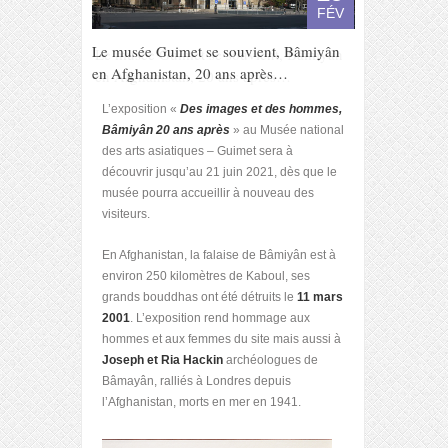
FÉV
Le musée Guimet se souvient, Bâmiyân
en Afghanistan, 20 ans après…
L’exposition «
Des images et des hommes,
Bâmiyân 20 ans après
» au Musée national
des arts asiatiques – Guimet sera à
découvrir jusqu’au 21 juin 2021, dès que le
musée pourra accueillir à nouveau des
visiteurs.
En Afghanistan, la falaise de Bâmiyân est à
environ 250 kilomètres de Kaboul, ses
grands bouddhas ont été détruits le
11 mars
2001
. L’exposition rend hommage aux
hommes et aux femmes du site mais aussi à
Joseph et Ria Hackin
archéologues de
Bâmayân, ralliés à Londres depuis
l’Afghanistan, morts en mer en 1941.