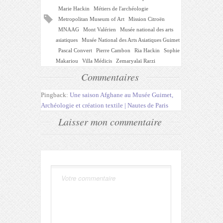
Marie Hackin
Métiers de l'archéologie
Metropolitan Museum of Art
Mission Citroën
MNAAG
Mont Valérien
Musée national des arts
asiatiques
Musée National des Arts Asiatiques Guimet
Pascal Convert
Pierre Cambon
Ria Hackin
Sophie
Makariou
Villa Médicis
Zemaryalaï Rarzi
Commentaires
Pingback:
Une saison Afghane au Musée Guimet,
Archéologie et création textile | Nautes de Paris
Laisser mon commentaire