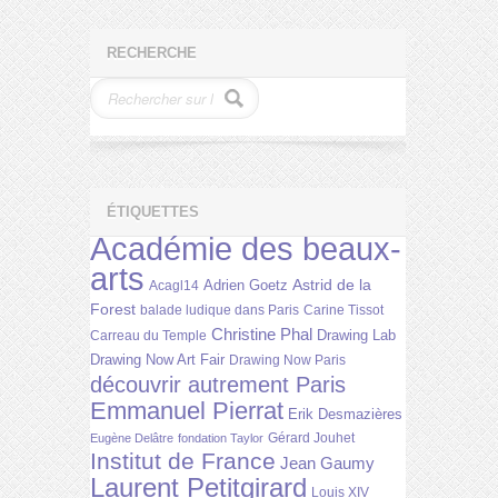
RECHERCHE
ÉTIQUETTES
Académie des beaux-
arts
Astrid de la
Adrien Goetz
Acagl14
Forest
balade ludique dans Paris
Carine Tissot
Christine Phal
Drawing Lab
Carreau du Temple
Drawing Now Art Fair
Drawing Now Paris
découvrir autrement Paris
Emmanuel Pierrat
Erik Desmazières
Gérard Jouhet
Eugène Delâtre
fondation Taylor
Institut de France
Jean Gaumy
Laurent Petitgirard
Louis XIV