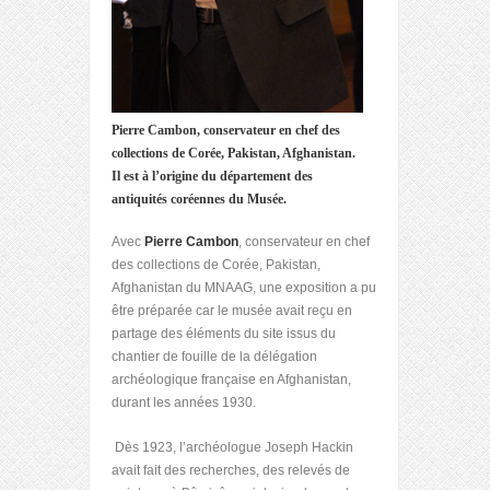
Pierre Cambon, conservateur en chef des
collections de Corée, Pakistan, Afghanistan.
Il est à l’origine du département des
antiquités coréennes du Musée.
Avec
Pierre Cambon
, conservateur en chef
des collections de Corée, Pakistan,
Afghanistan du MNAAG, une exposition a pu
être préparée car le musée avait reçu en
partage des éléments du site issus du
chantier de fouille de la délégation
archéologique française en Afghanistan,
durant les années 1930.
Dès 1923, l’archéologue Joseph Hackin
avait fait des recherches, des relevés de