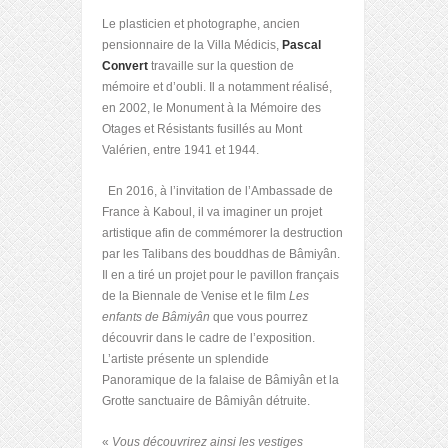
Le plasticien et photographe, ancien
pensionnaire de la Villa Médicis,
Pascal
Convert
travaille sur la question de
mémoire et d’oubli. Il a notamment réalisé,
en 2002, le Monument à la Mémoire des
Otages et Résistants fusillés au Mont
Valérien, entre 1941 et 1944.
En 2016, à l’invitation de l’Ambassade de
France à Kaboul, il va imaginer un projet
artistique afin de commémorer la destruction
par les Talibans des bouddhas de Bâmiyân.
Il en a tiré un projet pour le pavillon français
de la Biennale de Venise et le film
Les
enfants de Bâmiyân
que vous pourrez
découvrir dans le cadre de l’exposition.
L’artiste présente un splendide
Panoramique de la falaise de Bâmiyân et la
Grotte sanctuaire de Bâmiyân détruite.
«
Vous découvrirez ainsi les vestiges