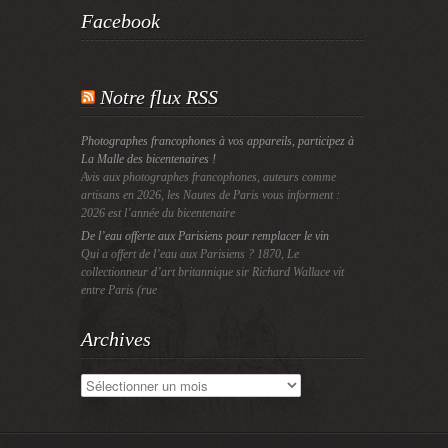
Facebook
Notre flux RSS
Photographes francophones à vos appareils, participez à
La Malle des bicentenaires !
Avis aux photographes francophones, auteurs comme
artisans en 2026, les Nautes de Paris vous informent :
2026 est l’année du bicentenaire
De l’eau offerte aux Parisiens pour remplacer le vin
Qui a offert de l’eau aux Parisiens ? 1870, Le
collectionneur d’art britannique sir Richard Wallace vit
entre Paris (rue
Archives
Archives