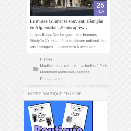
25
FÉV
Le musée Guimet se souvient, Bâmiyân
en Afghanistan, 20 ans après…
L’exposition « Des images et des hommes,
Bâmiyân 20 ans après » au Musée national des
arts asiatiques – Guimet sera à découvrir
Histoire
Manifestations culturelles actuelles à Paris
Monument patrimonial
Musées
Photographie
NOTRE BOUTIQUE EN LIGNE