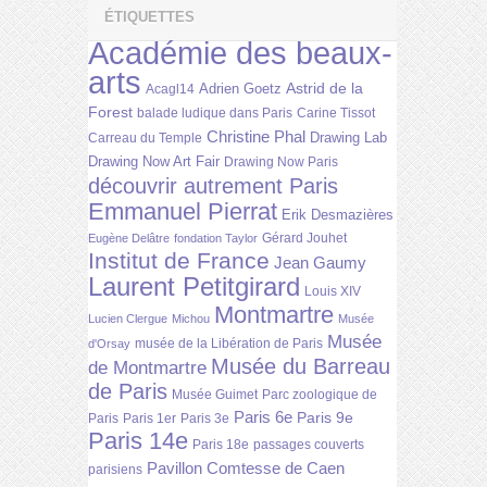
ÉTIQUETTES
Académie des beaux-
arts
Astrid de la
Adrien Goetz
Acagl14
Forest
balade ludique dans Paris
Carine Tissot
Christine Phal
Drawing Lab
Carreau du Temple
Drawing Now Art Fair
Drawing Now Paris
découvrir autrement Paris
Emmanuel Pierrat
Erik Desmazières
Gérard Jouhet
Eugène Delâtre
fondation Taylor
Institut de France
Jean Gaumy
Laurent Petitgirard
Louis XIV
Montmartre
Lucien Clergue
Michou
Musée
Musée
musée de la Libération de Paris
d'Orsay
Musée du Barreau
de Montmartre
de Paris
Musée Guimet
Parc zoologique de
Paris 6e
Paris 9e
Paris
Paris 1er
Paris 3e
Paris 14e
Paris 18e
passages couverts
Pavillon Comtesse de Caen
parisiens