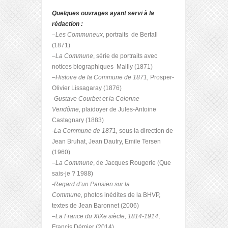
Quelques ouvrages ayant servi à la
rédaction :
–
Les Communeux,
portraits de Bertall
(1871)
–
La Commune
, série de portraits avec
notices biographiques Mailly (1871)
–
Histoire de la Commune de 1871,
Prosper-
Olivier Lissagaray (1876)
-Gustave Courbet et la Colonne
Vendôme,
plaidoyer de Jules-Antoine
Castagnary (1883)
-La Commune de 1871,
sous la direction de
Jean Bruhat, Jean Dautry, Emile Tersen
(1960)
–
La Commune
, de Jacques Rougerie (Que
sais-je ? 1988)
-Regard d’un Parisien sur la
Commune,
photos inédites de la BHVP,
textes de Jean Baronnet (2006)
–
La France du XIXe siècle, 1814-1914
,
Francis Démier (2014)