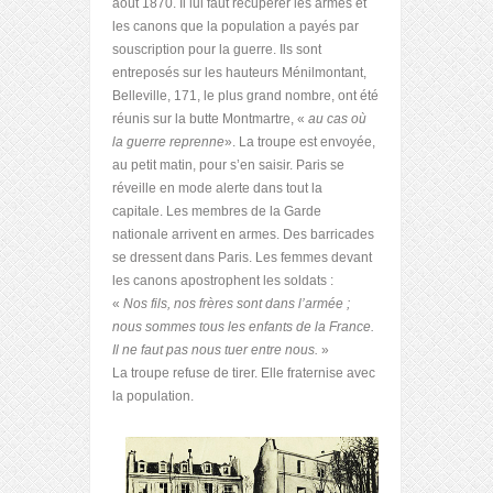
août 1870. Il lui faut récupérer les armes et
les canons que la population a payés par
souscription pour la guerre. Ils sont
entreposés sur les hauteurs Ménilmontant,
Belleville, 171, le plus grand nombre, ont été
réunis sur la butte Montmartre, «
au cas où
la guerre reprenne
». La troupe est envoyée,
au petit matin, pour s’en saisir. Paris se
réveille en mode alerte dans tout la
capitale. Les membres de la Garde
nationale arrivent en armes. Des barricades
se dressent dans Paris. Les femmes devant
les canons apostrophent les soldats :
«
Nos fils, nos frères sont dans l’armée ;
nous sommes tous les enfants de la France.
Il ne faut pas nous tuer entre nous.
»
La troupe refuse de tirer. Elle fraternise avec
la population.