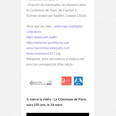
–
Franchir les barricades, les femmes dans
la Commune de Paris
, de Carolyn J.
Eichner, traduit par Bastien Craipan (2020)
Ainsi que les sites :
www.nypl.org/digital-
collections
https://www.wdl.org/fr/
https://www.loc.gov/free-to-use
www.macommunedeparis.com
www.commune1871.org
Wikipedia pour ses notices et Gallica.bnf
pour les ouvrages du XIXe siècle
A suivre la vidéo : La Commune de Paris
aura 150 ans, le 18 mars