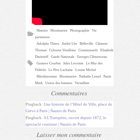
Histoire
Montmartre
Photographie
Vie
parisienne
Adolphe Thiers
André Léo
Belleville
Clément
Thomas
Colonne Vendôme
Communards
Elisabeth
Dmitrieff
Garde Nationale
Georges Clémenceau
Gustave Courbet
Jules Lecomte
Le Mur des
Fédérés
Le Père Lachaise
Louise Michel
Ménilmontant
Montmartre
Nathalie Lemel
Paule
Mink
Union des femmes
Versaillais
Commentaires
Pingback:
Une histoire de l’Hôtel de Ville, place de
Grève à Paris | Nautes de Paris
Pingback:
A L’Européen, ouvert depuis 1872, le
spectacle continue | Nautes de Paris
Laisser mon commentaire