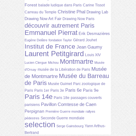
Forest
balade ludique dans Paris
Carine Tissot
Christine Phal
Drawing Lab
Carreau du Temple
Drawing Now Art Fair
Drawing Now Paris
découvrir autrement Paris
Emmanuel Pierrat
Erik Desmazières
Gérard Jouhet
Eugène Delâtre
fondation Taylor
Institut de France
Jean Gaumy
Laurent Petitgirard
Louis XIV
Montmartre
Lucien Clergue
Michou
Musée
Musée
musée de la Libération de Paris
d'Orsay
Musée du Barreau
de Montmartre
de Paris
Musée Guimet
Parc zoologique de
Paris 6e
Paris 9e
Paris
Paris 1er
Paris 3e
Paris 14e
Paris 18e
passages couverts
Pavillon Comtesse de Caen
parisiens
Perpignan
Première Guerre mondiale
rallyes
Seconde Guerre mondiale
pédestres
selection
Yann Arthus-
Serge Gainsbourg
Bertrand