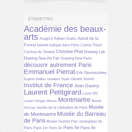
ÉTIQUETTES
Académie des beaux-
arts
Astrid de la
Adrien Goetz
Acagl14
Forest
balade ludique dans Paris
Carine Tissot
Christine Phal
Drawing Lab
Carreau du Temple
Drawing Now Art Fair
Drawing Now Paris
découvrir autrement Paris
Emmanuel Pierrat
Erik Desmazières
Gérard Jouhet
Eugène Delâtre
fondation Taylor
Institut de France
Jean Gaumy
Laurent Petitgirard
Louis XIV
Montmartre
Lucien Clergue
Michou
Musée
Musée
musée de la Libération de Paris
d'Orsay
Musée du Barreau
de Montmartre
de Paris
Musée Guimet
Parc zoologique de
Paris 6e
Paris 9e
Paris
Paris 1er
Paris 3e