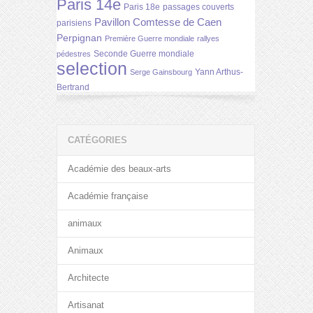
Paris 14e
Paris 18e
passages couverts
Pavillon Comtesse de Caen
parisiens
Perpignan
Première Guerre mondiale
rallyes
Seconde Guerre mondiale
pédestres
selection
Yann Arthus-
Serge Gainsbourg
Bertrand
CATÉGORIES
Académie des beaux-arts
Académie française
animaux
Animaux
Architecte
Artisanat