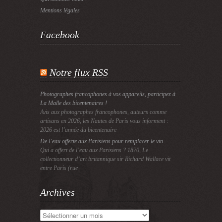
Mentions légales
Facebook
Notre flux RSS
Photographes francophones à vos appareils, participez à
La Malle des bicentenaires !
Avis aux photographes francophones, auteurs comme
artisans en 2026, les Nautes de Paris vous informent :
2026 est l’année du bicentenaire
De l’eau offerte aux Parisiens pour remplacer le vin
Qui a offert de l’eau aux Parisiens ? 1870, Le
collectionneur d’art britannique sir Richard Wallace vit
entre Paris (rue
Archives
Archives