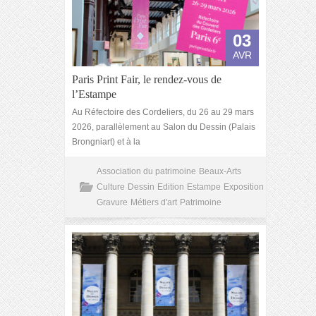
03
AVR
Paris Print Fair, le rendez-vous de
l’Estampe
Au Réfectoire des Cordeliers, du 26 au 29 mars
2026, parallèlement au Salon du Dessin (Palais
Brongniart) et à la
Association du patrimoine
Beaux-Arts
Culture
Dessin
Edition
Estampe
Exposition
Gravure
Métiers d'art
Patrimoine