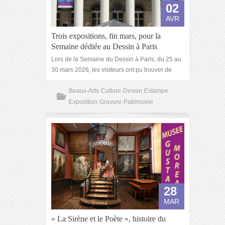
02
AVR
Trois expositions, fin mars, pour la
Semaine dédiée au Dessin à Paris
Lors de la Semaine du Dessin à Paris, du 25 au
30 mars 2026, les visiteurs ont pu trouver de
Beaux-Arts
Culture
Dessin
Estampe
Exposition
Gravure
Patrimoine
28
MAR
« La Sirène et le Poète », histoire du