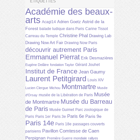
ÉTIQUETTES
Académie des beaux-
arts
Astrid de la
Adrien Goetz
Acagl14
Forest
balade ludique dans Paris
Carine Tissot
Christine Phal
Drawing Lab
Carreau du Temple
Drawing Now Art Fair
Drawing Now Paris
découvrir autrement Paris
Emmanuel Pierrat
Erik Desmazières
Gérard Jouhet
Eugène Delâtre
fondation Taylor
Institut de France
Jean Gaumy
Laurent Petitgirard
Louis XIV
Montmartre
Lucien Clergue
Michou
Musée
Musée
musée de la Libération de Paris
d'Orsay
Musée du Barreau
de Montmartre
de Paris
Musée Guimet
Parc zoologique de
Paris 6e
Paris 9e
Paris
Paris 1er
Paris 3e
Paris 14e
Paris 18e
passages couverts
Pavillon Comtesse de Caen
parisiens
Perpignan
Première Guerre mondiale
rallyes