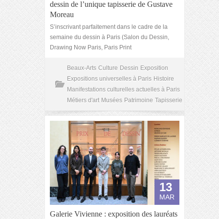
dessin de l’unique tapisserie de Gustave
Moreau
S’inscrivant parfaitement dans le cadre de la
semaine du dessin à Paris (Salon du Dessin,
Drawing Now Paris, Paris Print
Beaux-Arts
Culture
Dessin
Exposition
Expositions universelles à Paris
Histoire
Manifestations culturelles actuelles à Paris
Métiers d'art
Musées
Patrimoine
Tapisserie
13
MAR
Galerie Vivienne : exposition des lauréats