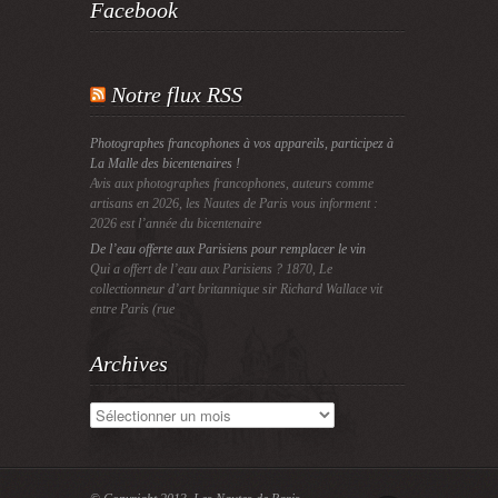
Facebook
Notre flux RSS
Photographes francophones à vos appareils, participez à
La Malle des bicentenaires !
Avis aux photographes francophones, auteurs comme
artisans en 2026, les Nautes de Paris vous informent :
2026 est l’année du bicentenaire
De l’eau offerte aux Parisiens pour remplacer le vin
Qui a offert de l’eau aux Parisiens ? 1870, Le
collectionneur d’art britannique sir Richard Wallace vit
entre Paris (rue
Archives
Archives