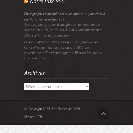
Notre flux RSS
Photographes francophones à vos appareils, participez à
La Malle des bicentenaires !
Avis aux photographes francophones, auteurs comme
artisans en 2026, les Nautes de Paris vous informent :
2026 est l’année du bicentenaire
De l’eau offerte aux Parisiens pour remplacer le vin
Qui a offert de l’eau aux Parisiens ? 1870, Le
collectionneur d’art britannique sir Richard Wallace vit
entre Paris (rue
Archives
Archives
© Copyright 2013.
Les Nautes de Paris
Site par JCB