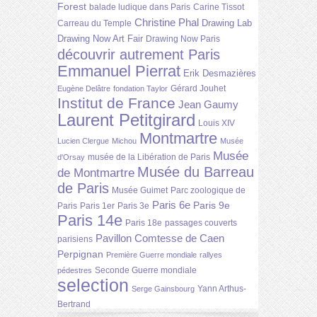
Forest
balade ludique dans Paris
Carine Tissot
Christine Phal
Drawing Lab
Carreau du Temple
Drawing Now Art Fair
Drawing Now Paris
découvrir autrement Paris
Emmanuel Pierrat
Erik Desmazières
Gérard Jouhet
Eugène Delâtre
fondation Taylor
Institut de France
Jean Gaumy
Laurent Petitgirard
Louis XIV
Montmartre
Lucien Clergue
Michou
Musée
Musée
musée de la Libération de Paris
d'Orsay
Musée du Barreau
de Montmartre
de Paris
Musée Guimet
Parc zoologique de
Paris 6e
Paris 9e
Paris
Paris 1er
Paris 3e
Paris 14e
Paris 18e
passages couverts
Pavillon Comtesse de Caen
parisiens
Perpignan
Première Guerre mondiale
rallyes
Seconde Guerre mondiale
pédestres
selection
Yann Arthus-
Serge Gainsbourg
Bertrand