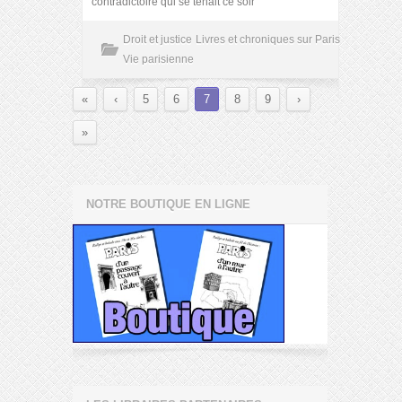
contradictoire qui se tenait ce soir
Droit et justice
Livres et chroniques sur Paris
Vie parisienne
«
‹
5
6
7
8
9
›
»
NOTRE BOUTIQUE EN LIGNE