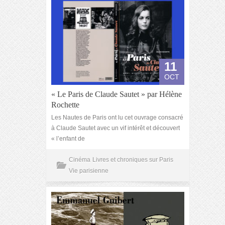
11
OCT
« Le Paris de Claude Sautet » par Hélène
Rochette
Les Nautes de Paris ont lu cet ouvrage consacré
à Claude Sautet avec un vif intérêt et découvert
« l’enfant de
Cinéma
Livres et chroniques sur Paris
Vie parisienne