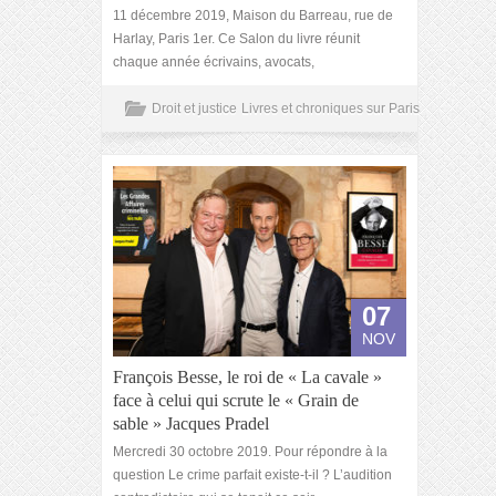
11 décembre 2019, Maison du Barreau, rue de
Harlay, Paris 1er. Ce Salon du livre réunit
chaque année écrivains, avocats,
Droit et justice
Livres et chroniques sur Paris
07
NOV
François Besse, le roi de « La cavale »
face à celui qui scrute le « Grain de
sable » Jacques Pradel
Mercredi 30 octobre 2019. Pour répondre à la
question Le crime parfait existe-t-il ? L’audition