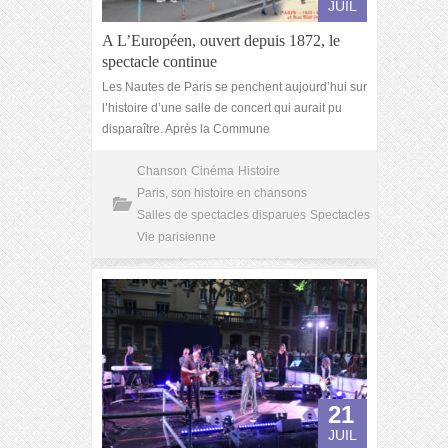
JUIL
A L’Européen, ouvert depuis 1872, le
spectacle continue
Les Nautes de Paris se penchent aujourd’hui sur
l’histoire d’une salle de concert qui aurait pu
disparaître. Après la Commune
Chanson
Cinéma
Histoire
Paris, son histoire en chansons
Salles de spectacles disparues
Spectacles
Vie parisienne
21
JUIL