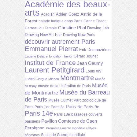
Académie des beaux-
arts
Astrid de la
Adrien Goetz
Acagl14
Forest
balade ludique dans Paris
Carine Tissot
Christine Phal
Drawing Lab
Carreau du Temple
Drawing Now Art Fair
Drawing Now Paris
découvrir autrement Paris
Emmanuel Pierrat
Erik Desmazières
Gérard Jouhet
Eugène Delâtre
fondation Taylor
Institut de France
Jean Gaumy
Laurent Petitgirard
Louis XIV
Montmartre
Lucien Clergue
Michou
Musée
Musée
musée de la Libération de Paris
d'Orsay
Musée du Barreau
de Montmartre
de Paris
Musée Guimet
Parc zoologique de
Paris 6e
Paris 9e
Paris
Paris 1er
Paris 3e
Paris 14e
Paris 18e
passages couverts
Pavillon Comtesse de Caen
parisiens
Perpignan
Première Guerre mondiale
rallyes
Seconde Guerre mondiale
pédestres