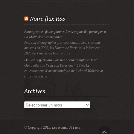
Notre flux RSS
Photographes francophones à vos appareils, participez à
La Malle des bicentenaires !
Avis aux photographes francophones, auteurs comme
artisans en 2026, les Nautes de Paris vous informent :
2026 est l’année du bicentenaire
De l’eau offerte aux Parisiens pour remplacer le vin
Qui a offert de l’eau aux Parisiens ? 1870, Le
collectionneur d’art britannique sir Richard Wallace vit
entre Paris (rue
Archives
Archives
© Copyright 2013.
Les Nautes de Paris