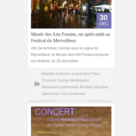
30
DÉC
Musée des Arts Forains, un après-midi au
Festival du Merveilleux
Afin de terminer l’année sous le signe du
Merveilleux, le Musée des Arts Forains propose
son festival, du 26 décembre
Balades ludiques à pied dans Paris
Chanson
Danse
Montmartre
Monument patrimonial
Musées
Musique
Spectacles
Vie parisienne