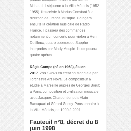
Milhaud. Il séjourne à la Villa Médicis (1952-
1955). Il succède à Marius Constant à la
direction de France Musique. Il dirigera
ensuite la création musicale de Radio
France. Il passera des commandes
notamment un concerto pour violon à Henri
Dutilleux, quatre poèmes de Sappho
interprétés par Mady Mesplé. Il composera
quatre opéras.
Régis Campo (né en 1968), élu en
2017
.
Zoo Circus
en création Mondiale par
l’orchestre Ars Nova. Le compositeur a
étudié à Marseille auprès de Georges Bœuf;
à Paris, composition et civilisation musicale
avec Jacques Charpentier puis Alain
Bancquart et Gérard Grisey. Pensionnaire à
la Villa Médicis, de 1999 à 2001.
Fauteuil n°8, décret du 8
juin 1998