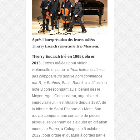
Après l’interprétation des lettres mêlées
Thierry Escaich remercie le Trio Messiaen.
Thierry Escaich (né en 1965), élu en
2013
.
Lettres mêlées
pour violon,
violoncelle et piano. «
Trois lettres écrites à
des compositeurs dont le nom commence
par B, » Brahms, Bach, Bartok
» »
li
ées à la
note B correspondant au si bémol dès le
Moyen-Âge. Compositeur, organiste et
improvisateur, il est titulaire depuis 1997, de
la tribune de Saint-Etienne-du-Mont. Son
œuvre comporte une centaine de pièces
auxquelles viennent de s’ajouter en création
mondiale
Prana,
à Cologne le 5 octobre
2022, pour orgue et quatuor à cordes par le