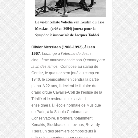
Le violoncelliste Volodia van Keulen du Trio
Messiaen (créé en 2004) jouera pour la
Symphonie improvisée
de Jacques Taddei
Olivier Messiaen (1908-1992), élu en
1967
.
Louange à l’éternité de Jésus
,
cinquième mouvement de son
Quatuor pour
la fin des temps.
Composé au stalag de
Gortlitz, le quatuor sera joué au camp en
1940, le compositeur en tiendra la partie
piano. A 22 ans, il devient le titulaire du
grand orgue Cavaillé-Coll de l’église de la
Trinité et le restera toute sa vie. Il
enseignera à l’école normale de Musique
de Paris, à la Schola Cantorum, au
Conservatoire. Il formera notamment
Xenakis, Stockhausen, Levinas, Reverdy…
Il sera un des premiers compositeurs à
utiliser le numérique pour écrire ses