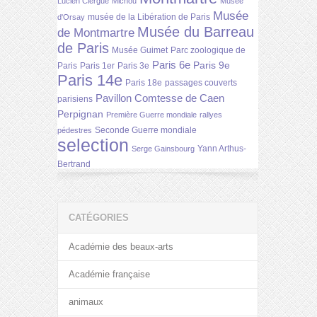
Lucien Clergue
Michou
Musée
Musée
musée de la Libération de Paris
d'Orsay
Musée du Barreau
de Montmartre
de Paris
Musée Guimet
Parc zoologique de
Paris 6e
Paris 9e
Paris
Paris 1er
Paris 3e
Paris 14e
Paris 18e
passages couverts
Pavillon Comtesse de Caen
parisiens
Perpignan
Première Guerre mondiale
rallyes
Seconde Guerre mondiale
pédestres
selection
Yann Arthus-
Serge Gainsbourg
Bertrand
CATÉGORIES
Académie des beaux-arts
Académie française
animaux