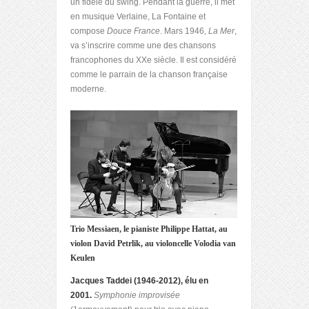
un fidèle du swing. Pendant la guerre, il met
en musique Verlaine, La Fontaine et
compose
Douce France
. Mars 1946,
La Mer
,
va s’inscrire comme une des chansons
francophones du XXe siècle. Il est considéré
comme le parrain de la chanson française
moderne.
Trio Messiaen, le pianiste Philippe Hattat, au
violon David Petrlik, au violoncelle Volodia van
Keulen
Jacques Taddei (1946-2012), élu en
2001.
Symphonie improvisée