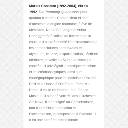
Marius Constant (1992-2004), élu en
1992
.
Die Trennung Quartettsatz
pour
quatuor à cordes. Compositeur et chef
d’orchestre d’origine roumaine, élève de
Messiaen, Nadia Boulanger et Arthur
Honegger. Spécialiste du timbre et de la
couleur. Il a expérimenté l’électroacoustique,
les nomenclatures paradoxales et
atypiques, le Jazz, la spatialisation, l’écriture
aléatoire, travaillé au Studio de musique
concrète. Il privilégiait la musique de scène
et les créations lyriques, ainsi que
chorégraphique pour les ballets de Roland
Petit et la Danse à l’Opéra de Paris. A la
Radio, il est le co-fondateur de France
Musique. Il a fondé voici 60 ans l’Orchestre
Ars Nova. Il a enseigné au Conservatoire,
tour à tour, l’instrumentation et
l’orchestration, la composition à Stanford. Il
a eu une carrière internationale.