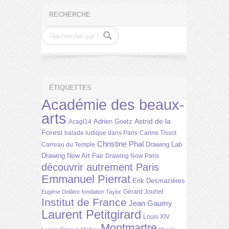
RECHERCHE
ÉTIQUETTES
Académie des beaux-
arts
Astrid de la
Adrien Goetz
Acagl14
Forest
balade ludique dans Paris
Carine Tissot
Christine Phal
Drawing Lab
Carreau du Temple
Drawing Now Art Fair
Drawing Now Paris
découvrir autrement Paris
Emmanuel Pierrat
Erik Desmazières
Gérard Jouhet
Eugène Delâtre
fondation Taylor
Institut de France
Jean Gaumy
Laurent Petitgirard
Louis XIV
Montmartre