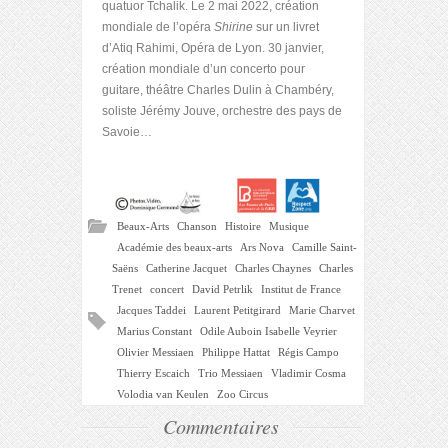
quatuor Tchalik. Le 2 mai 2022, création
mondiale de l’opéra
Shirine
sur un livret
d’Atiq Rahimi, Opéra de Lyon. 30 janvier,
création mondiale d’un concerto pour
guitare, théâtre Charles Dulin à Chambéry,
soliste Jérémy Jouve, orchestre des pays de
Savoie…
Beaux-Arts
Chanson
Histoire
Musique
Académie des beaux-arts
Ars Nova
Camille Saint-
Saëns
Catherine Jacquet
Charles Chaynes
Charles
Trenet
concert
David Petrlik
Institut de France
Jacques Taddei
Laurent Petitgirard
Marie Charvet
Marius Constant
Odile Auboin Isabelle Veyrier
Olivier Messiaen
Philippe Hattat
Régis Campo
Thierry Escaich
Trio Messiaen
Vladimir Cosma
Volodia van Keulen
Zoo Circus
Commentaires