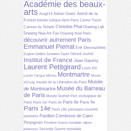
Académie des beaux-
arts
Astrid de la
Adrien Goetz
Acagl14
Forest
balade ludique dans Paris
Carine Tissot
Christine Phal
Drawing Lab
Carreau du Temple
Drawing Now Art Fair
Drawing Now Paris
découvrir autrement Paris
Emmanuel Pierrat
Erik Desmazières
Gérard Jouhet
Eugène Delâtre
fondation Taylor
Institut de France
Jean Gaumy
Laurent Petitgirard
Louis XIV
Montmartre
Lucien Clergue
Michou
Musée
Musée
musée de la Libération de Paris
d'Orsay
Musée du Barreau
de Montmartre
de Paris
Musée Guimet
Parc zoologique de
Paris 6e
Paris 9e
Paris
Paris 1er
Paris 3e
Paris 14e
Paris 18e
passages couverts
Pavillon Comtesse de Caen
parisiens
Perpignan
Première Guerre mondiale
rallyes
Seconde Guerre mondiale
pédestres