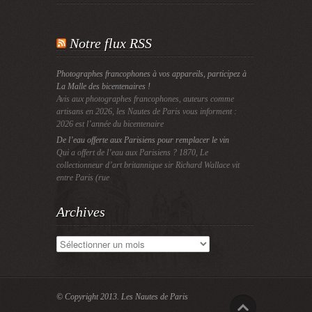
Notre flux RSS
Photographes francophones à vos appareils, participez à
La Malle des bicentenaires !
Avis aux photographes francophones, auteurs comme
artisans en 2026, les Nautes de Paris vous informent :
2026 est l’année du bicentenaire
De l’eau offerte aux Parisiens pour remplacer le vin
Qui a offert de l’eau aux Parisiens ? 1870, Le
collectionneur d’art britannique sir Richard Wallace vit
entre Paris (rue
Archives
Archives
© Copyright 2013.
Les Nautes de Paris