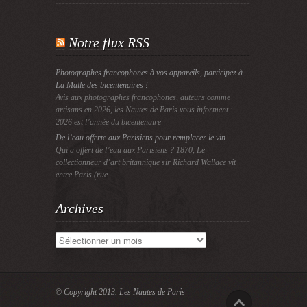
Notre flux RSS
Photographes francophones à vos appareils, participez à
La Malle des bicentenaires !
Avis aux photographes francophones, auteurs comme
artisans en 2026, les Nautes de Paris vous informent :
2026 est l’année du bicentenaire
De l’eau offerte aux Parisiens pour remplacer le vin
Qui a offert de l’eau aux Parisiens ? 1870, Le
collectionneur d’art britannique sir Richard Wallace vit
entre Paris (rue
Archives
Archives
© Copyright 2013.
Les Nautes de Paris