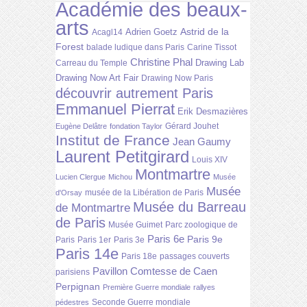
Académie des beaux-
arts
Astrid de la
Adrien Goetz
Acagl14
Forest
balade ludique dans Paris
Carine Tissot
Christine Phal
Drawing Lab
Carreau du Temple
Drawing Now Art Fair
Drawing Now Paris
découvrir autrement Paris
Emmanuel Pierrat
Erik Desmazières
Gérard Jouhet
Eugène Delâtre
fondation Taylor
Institut de France
Jean Gaumy
Laurent Petitgirard
Louis XIV
Montmartre
Lucien Clergue
Michou
Musée
Musée
musée de la Libération de Paris
d'Orsay
Musée du Barreau
de Montmartre
de Paris
Musée Guimet
Parc zoologique de
Paris 6e
Paris 9e
Paris
Paris 1er
Paris 3e
Paris 14e
Paris 18e
passages couverts
Pavillon Comtesse de Caen
parisiens
Perpignan
Première Guerre mondiale
rallyes
Seconde Guerre mondiale
pédestres