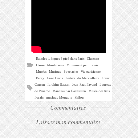
Balades ludiques à pied dans Paris
Chanson
Danse
Montmartre
Monument patrimonial
Musées
Musique
Spectacles
Vie parisienne
Bercy
Enzo Lucia
Festival du Merveilleux
French
Cancan
Ibrahim Hassan
Jean-Paul Favand
Laurette
de Paname
Mandaakhai Daansuren
Musée des Arts
Forain
musique Mongole
Philou
Commentaires
Laisser mon commentaire