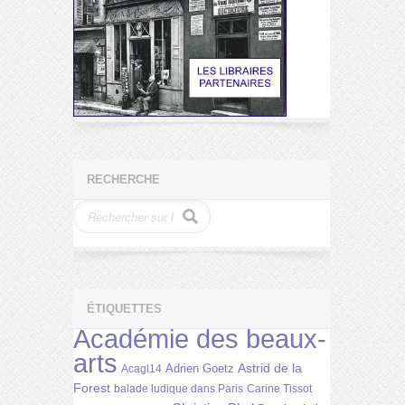
RECHERCHE
ÉTIQUETTES
Académie des beaux-
arts
Astrid de la
Adrien Goetz
Acagl14
Forest
balade ludique dans Paris
Carine Tissot