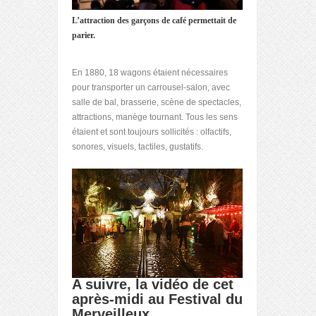
L’attraction des garçons de café permettait de
parier.
En 1880, 18 wagons étaient nécessaires
pour transporter un carrousel-salon, avec
salle de bal, brasserie, scène de spectacles,
attractions, manège tournant. Tous les sens
étaient et sont toujours sollicités : olfactifs,
sonores, visuels, tactiles, gustatifs.
A suivre, la vidéo de cet
après-midi au Festival du
Merveilleux