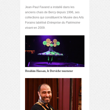
Jean-Paul Favand a installé dans les
anciens chais de Bercy depuis 1996, ses
collections qui constituent le Musée des Arts
Forains labélisé
Entreprise du Patrimoine
vivant
en 2009.
Ibrahim Hassan, le Derviche tourneur