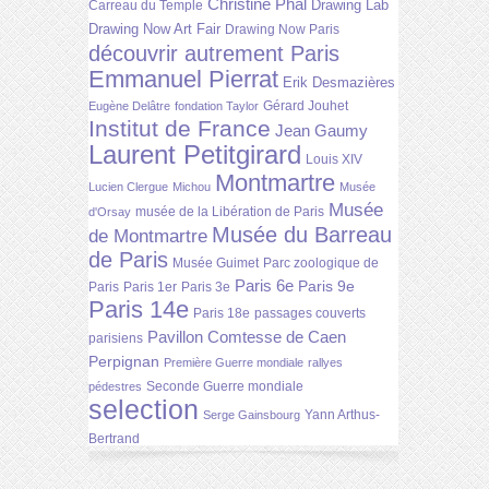
Christine Phal
Drawing Lab
Carreau du Temple
Drawing Now Art Fair
Drawing Now Paris
découvrir autrement Paris
Emmanuel Pierrat
Erik Desmazières
Gérard Jouhet
Eugène Delâtre
fondation Taylor
Institut de France
Jean Gaumy
Laurent Petitgirard
Louis XIV
Montmartre
Lucien Clergue
Michou
Musée
Musée
musée de la Libération de Paris
d'Orsay
Musée du Barreau
de Montmartre
de Paris
Musée Guimet
Parc zoologique de
Paris 6e
Paris 9e
Paris
Paris 1er
Paris 3e
Paris 14e
Paris 18e
passages couverts
Pavillon Comtesse de Caen
parisiens
Perpignan
Première Guerre mondiale
rallyes
Seconde Guerre mondiale
pédestres
selection
Yann Arthus-
Serge Gainsbourg
Bertrand