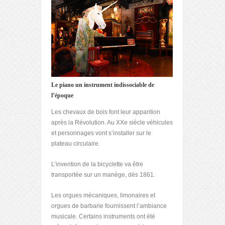
Le piano un instrument indissociable de
l’époque
Les chevaux de bois font leur apparition
après la Révolution. Au XXe siècle véhicules
et personnages vont s’installer sur le
plateau circulaire.
L’invention de la bicyclette va être
transportée sur un manège, dès 1861.
Les orgues mécaniques, limonaires et
orgues de barbarie fournissent l’ambiance
musicale. Certains instruments ont été