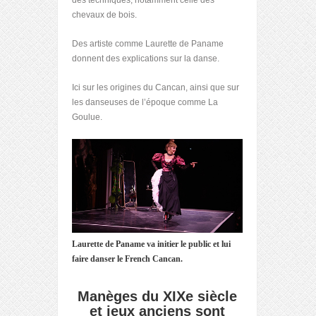
des techniques, notamment celle des
chevaux de bois.
Des artiste comme Laurette de Paname
donnent des explications sur la danse.
Ici sur les origines du Cancan, ainsi que sur
les danseuses de l’époque comme La
Goulue.
Laurette de Paname va initier le public et lui
faire danser le French Cancan.
Manèges du XIXe siècle
et jeux anciens sont