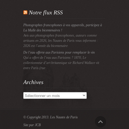
Notre flux RSS
Photographes francophones à vos appareils, participez à
La Malle des bicentenaires !
Avis aux photographes francophones, auteurs comme
artisans en 2026, les Nautes de Paris vous informent :
2026 est l’année du bicentenaire
De l’eau offerte aux Parisiens pour remplacer le vin
Qui a offert de l’eau aux Parisiens ? 1870, Le
collectionneur d’art britannique sir Richard Wallace vit
entre Paris (rue
Archives
Archives
© Copyright 2013.
Les Nautes de Paris
Site par JCB