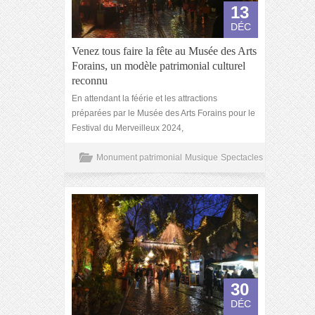
13
DÉC
Venez tous faire la fête au Musée des Arts
Forains, un modèle patrimonial culturel
reconnu
En attendant la féérie et les attractions
préparées par le Musée des Arts Forains pour le
Festival du Merveilleux 2024,
Monument patrimonial
Musique
Spectacles
30
DÉC