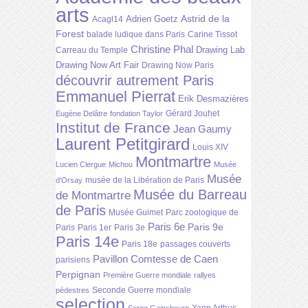
arts
Astrid de la
Adrien Goetz
Acagl14
Forest
balade ludique dans Paris
Carine Tissot
Christine Phal
Drawing Lab
Carreau du Temple
Drawing Now Art Fair
Drawing Now Paris
découvrir autrement Paris
Emmanuel Pierrat
Erik Desmazières
Gérard Jouhet
Eugène Delâtre
fondation Taylor
Institut de France
Jean Gaumy
Laurent Petitgirard
Louis XIV
Montmartre
Lucien Clergue
Michou
Musée
Musée
musée de la Libération de Paris
d'Orsay
Musée du Barreau
de Montmartre
de Paris
Musée Guimet
Parc zoologique de
Paris 6e
Paris 9e
Paris
Paris 1er
Paris 3e
Paris 14e
Paris 18e
passages couverts
Pavillon Comtesse de Caen
parisiens
Perpignan
Première Guerre mondiale
rallyes
Seconde Guerre mondiale
pédestres
selection