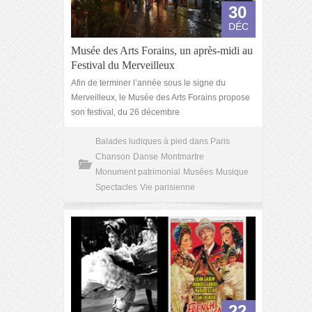
30
DÉC
Musée des Arts Forains, un après-midi au
Festival du Merveilleux
Afin de terminer l’année sous le signe du
Merveilleux, le Musée des Arts Forains propose
son festival, du 26 décembre
Balades ludiques à pied dans Paris
Chanson
Danse
Montmartre
Monument patrimonial
Musées
Musique
Spectacles
Vie parisienne
22