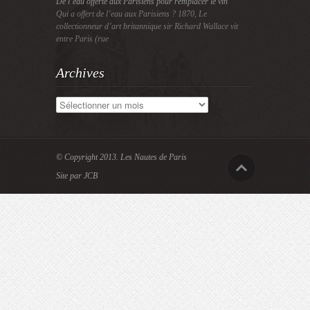
De l’eau offerte aux Parisiens pour remplacer le vin
Qui a offert de l’eau aux Parisiens ? 1870, Le
collectionneur d’art britannique sir Richard Wallace vit
entre Paris (rue
Archives
Archives
© Copyright 2013.
Les Nautes de Paris
Site par JCB