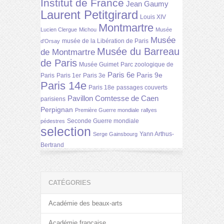
Institut de France
Jean Gaumy
Laurent Petitgirard
Louis XIV
Montmartre
Lucien Clergue
Michou
Musée
Musée
musée de la Libération de Paris
d'Orsay
Musée du Barreau
de Montmartre
de Paris
Musée Guimet
Parc zoologique de
Paris 6e
Paris 9e
Paris
Paris 1er
Paris 3e
Paris 14e
Paris 18e
passages couverts
Pavillon Comtesse de Caen
parisiens
Perpignan
Première Guerre mondiale
rallyes
Seconde Guerre mondiale
pédestres
selection
Yann Arthus-
Serge Gainsbourg
Bertrand
CATÉGORIES
Académie des beaux-arts
Académie française