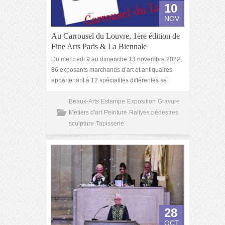
10
NOV
Au Carrousel du Louvre, 1ère édition de
Fine Arts Paris & La Biennale
Du mercredi 9 au dimanche 13 novembre 2022,
86 exposants marchands d’art et antiquaires
appartenant à 12 spécialités différentes se
Beaux-Arts
Estampe
Exposition
Gravure
Métiers d'art
Peinture
Rallyes pédestres
sculpture
Tapisserie
28
OCT