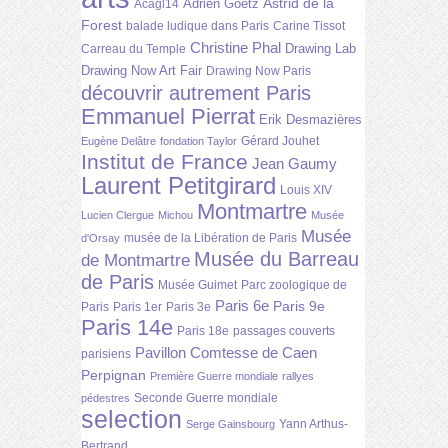
Astrid de la
Adrien Goetz
Acagl14
Forest
balade ludique dans Paris
Carine Tissot
Christine Phal
Drawing Lab
Carreau du Temple
Drawing Now Art Fair
Drawing Now Paris
découvrir autrement Paris
Emmanuel Pierrat
Erik Desmazières
Gérard Jouhet
Eugène Delâtre
fondation Taylor
Institut de France
Jean Gaumy
Laurent Petitgirard
Louis XIV
Montmartre
Lucien Clergue
Michou
Musée
Musée
musée de la Libération de Paris
d'Orsay
Musée du Barreau
de Montmartre
de Paris
Musée Guimet
Parc zoologique de
Paris 6e
Paris 9e
Paris
Paris 1er
Paris 3e
Paris 14e
Paris 18e
passages couverts
Pavillon Comtesse de Caen
parisiens
Perpignan
Première Guerre mondiale
rallyes
Seconde Guerre mondiale
pédestres
selection
Yann Arthus-
Serge Gainsbourg
Bertrand