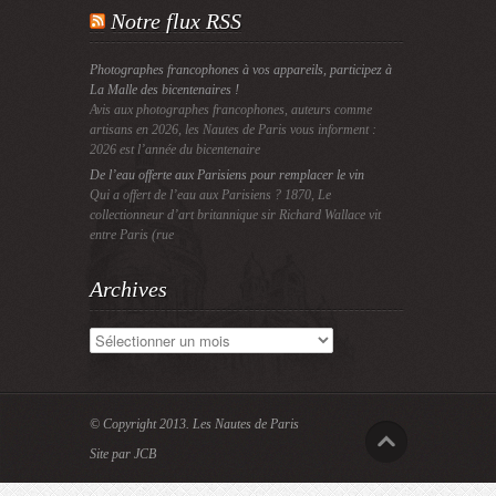
Notre flux RSS
Photographes francophones à vos appareils, participez à
La Malle des bicentenaires !
Avis aux photographes francophones, auteurs comme
artisans en 2026, les Nautes de Paris vous informent :
2026 est l’année du bicentenaire
De l’eau offerte aux Parisiens pour remplacer le vin
Qui a offert de l’eau aux Parisiens ? 1870, Le
collectionneur d’art britannique sir Richard Wallace vit
entre Paris (rue
Archives
Archives
© Copyright 2013.
Les Nautes de Paris
Site par JCB