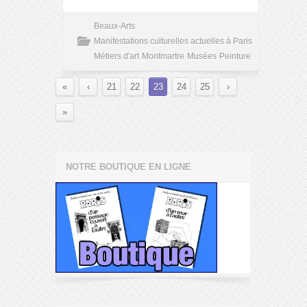
Beaux-Arts
Manifestations culturelles actuelles à Paris
Métiers d'art
Montmartre
Musées
Peinture
«
‹
21
22
23
24
25
›
»
NOTRE BOUTIQUE EN LIGNE