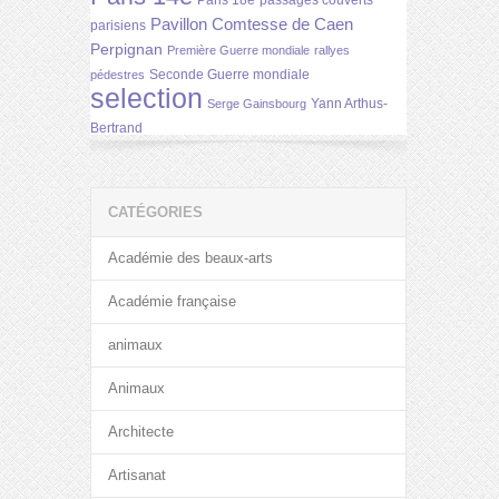
Paris 18e
passages couverts
Pavillon Comtesse de Caen
parisiens
Perpignan
Première Guerre mondiale
rallyes
Seconde Guerre mondiale
pédestres
selection
Yann Arthus-
Serge Gainsbourg
Bertrand
CATÉGORIES
Académie des beaux-arts
Académie française
animaux
Animaux
Architecte
Artisanat