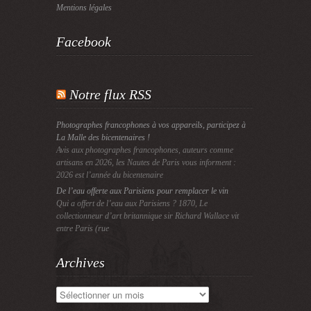
Mentions légales
Facebook
Notre flux RSS
Photographes francophones à vos appareils, participez à
La Malle des bicentenaires !
Avis aux photographes francophones, auteurs comme
artisans en 2026, les Nautes de Paris vous informent :
2026 est l’année du bicentenaire
De l’eau offerte aux Parisiens pour remplacer le vin
Qui a offert de l’eau aux Parisiens ? 1870, Le
collectionneur d’art britannique sir Richard Wallace vit
entre Paris (rue
Archives
Archives