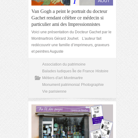
AOÛT
Van Gogh a peint le portrait du docteur
Gachet rendant célèbre ce médecin si
particulier ami des Impressionnistes
Voici une présentation du Docteur Gachet par le
Montmartrois Gérard Jouhet. L’auteur fait
redécouvrir une famille d’imprimeurs, graveurs
et peintres Auguste
Association du patrimoine
Balades ludiques Île de France
Histoire
Métiers d'art
Montmartre
Monument patrimonial
Photographie
Vie parisienne