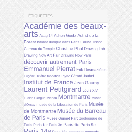
ÉTIQUETTES
Académie des beaux-
arts
Astrid de la
Adrien Goetz
Acagl14
Forest
balade ludique dans Paris
Carine Tissot
Christine Phal
Drawing Lab
Carreau du Temple
Drawing Now Art Fair
Drawing Now Paris
découvrir autrement Paris
Emmanuel Pierrat
Erik Desmazières
Gérard Jouhet
Eugène Delâtre
fondation Taylor
Institut de France
Jean Gaumy
Laurent Petitgirard
Louis XIV
Montmartre
Lucien Clergue
Michou
Musée
Musée
musée de la Libération de Paris
d'Orsay
Musée du Barreau
de Montmartre
de Paris
Musée Guimet
Parc zoologique de
Paris 6e
Paris 9e
Paris
Paris 1er
Paris 3e
Paris 14e