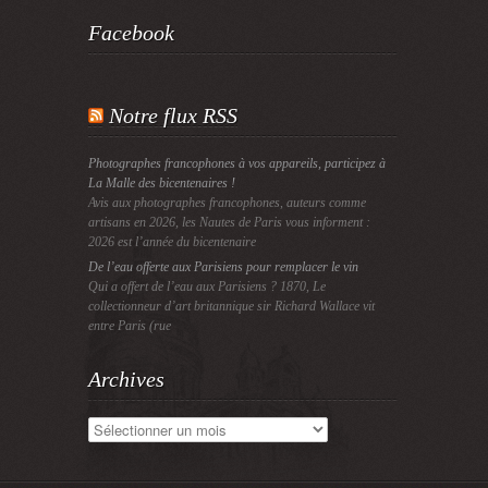
Facebook
Notre flux RSS
Photographes francophones à vos appareils, participez à
La Malle des bicentenaires !
Avis aux photographes francophones, auteurs comme
artisans en 2026, les Nautes de Paris vous informent :
2026 est l’année du bicentenaire
De l’eau offerte aux Parisiens pour remplacer le vin
Qui a offert de l’eau aux Parisiens ? 1870, Le
collectionneur d’art britannique sir Richard Wallace vit
entre Paris (rue
Archives
Archives