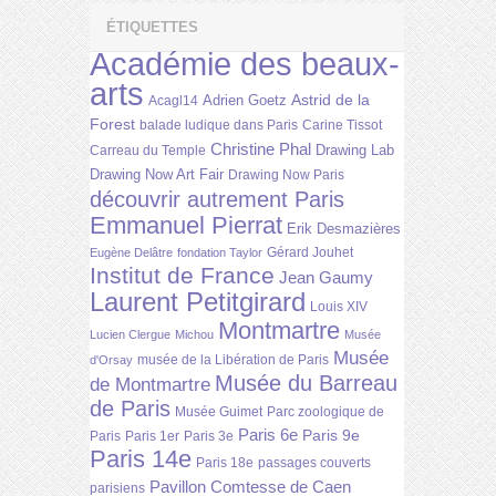
ÉTIQUETTES
Académie des beaux-
arts
Astrid de la
Adrien Goetz
Acagl14
Forest
balade ludique dans Paris
Carine Tissot
Christine Phal
Drawing Lab
Carreau du Temple
Drawing Now Art Fair
Drawing Now Paris
découvrir autrement Paris
Emmanuel Pierrat
Erik Desmazières
Gérard Jouhet
Eugène Delâtre
fondation Taylor
Institut de France
Jean Gaumy
Laurent Petitgirard
Louis XIV
Montmartre
Lucien Clergue
Michou
Musée
Musée
musée de la Libération de Paris
d'Orsay
Musée du Barreau
de Montmartre
de Paris
Musée Guimet
Parc zoologique de
Paris 6e
Paris 9e
Paris
Paris 1er
Paris 3e
Paris 14e
Paris 18e
passages couverts
Pavillon Comtesse de Caen
parisiens