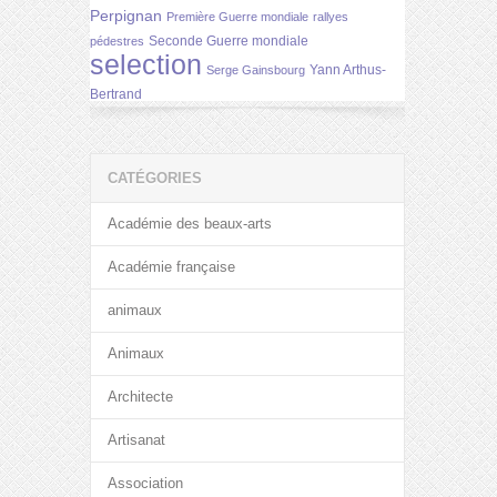
Perpignan
Première Guerre mondiale
rallyes
Seconde Guerre mondiale
pédestres
selection
Yann Arthus-
Serge Gainsbourg
Bertrand
CATÉGORIES
Académie des beaux-arts
Académie française
animaux
Animaux
Architecte
Artisanat
Association