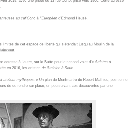
nvier 2019, avec une photo du 12 rue Cortot prise vers 1900. Cette adresse
.
anteuses au caf’Conc à l’Européen
d’Edmond Heuzé.
limites de cet espace de liberté qui s’étendait jusqu’au Moulin de la
laincourt.
 adresse à l’autre, sur la Butte pour le second volet d’«
Artistes à
ntée en 2016, les artistes
de Steinlen à Satie
.
et ateliers mythiques
. » Un plan de Montmartre de Robert Mathieu, positionne
teurs de ce rendre sur place, en poursuivant ces découvertes par une