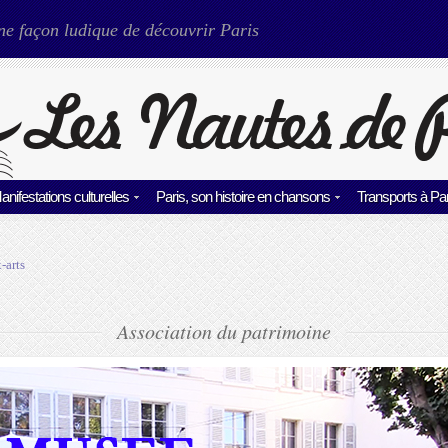
ne façon ludique de découvrir Paris
anifestations culturelles
Paris, son histoire en chansons
Transports à Par
-arts
Association du patrimoine