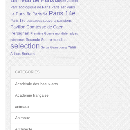
Barreau de Paris
Musée Guimet
Parc zoologique de Paris
Paris 1er
Paris
Paris 14e
Paris 6e
Paris 9e
3e
Paris 18e
passages couverts parisiens
Pavillon Comtesse de Caen
Perpignan
Première Guerre mondiale
rallyes
Seconde Guerre mondiale
pédestres
selection
Yann
Serge Gainsbourg
Arthus-Bertrand
CATÉGORIES
Académie des beaux-arts
Académie française
animaux
Animaux
Architecte