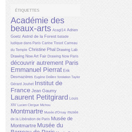
ÉTIQUETTES
Académie des
beaux-arts
Adrien
Acagl14
Astrid de la Forest
Goetz
balade
ludique dans Paris
Carine Tissot
Carreau
Christine Phal
Drawing Lab
du Temple
Drawing Now Art Fair
Drawing Now Paris
découvrir autrement Paris
Emmanuel Pierrat
Erik
Desmazières
Eugène Delâtre
fondation Taylor
Institut de
Gérard Jouhet
France
Jean Gaumy
Laurent Petitgirard
Louis
XIV
Lucien Clergue
Michou
Montmartre
musée
Musée d'Orsay
Musée de
de la Libération de Paris
Musée du
Montmartre