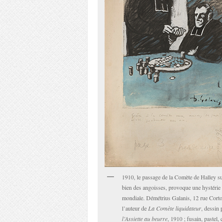
1910, le passage de la Comète de Halley su
bien des angoisses, provoque une hystérie
mondiale. Démétrius Galanis, 12 rue Cortot
l’auteur de
La Comète liquidateur
, dessin
l’Assiette au beurre
, 1910 ; fusain, pastel,