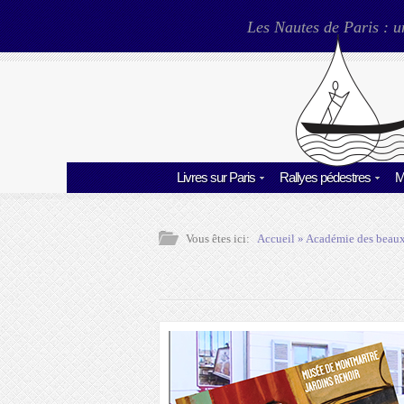
Les Nautes de Paris : u
Livres sur Paris
Rallyes pédestres
M
Vous êtes ici:
Accueil
»
Académie des beaux