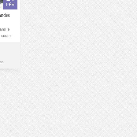
FÉV
andes
ans le
a course
ne