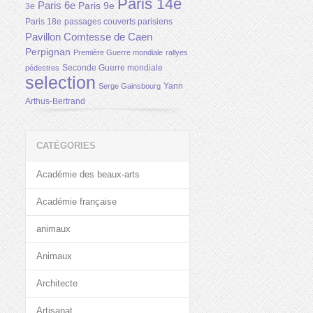
Paris 14e
Paris 6e
Paris 9e
3e
Paris 18e
passages couverts parisiens
Pavillon Comtesse de Caen
Perpignan
Première Guerre mondiale
rallyes
Seconde Guerre mondiale
pédestres
selection
Yann
Serge Gainsbourg
Arthus-Bertrand
CATÉGORIES
Académie des beaux-arts
Académie française
animaux
Animaux
Architecte
Artisanat