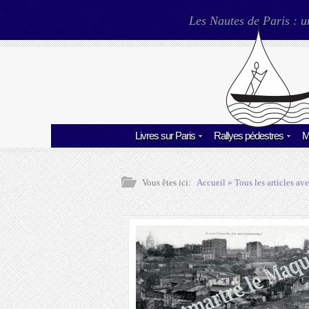
Les Nautes de Paris : u
Livres sur Paris
Rallyes pédestres
M
Vous êtes ici:
Accueil
» Tous les articles ave