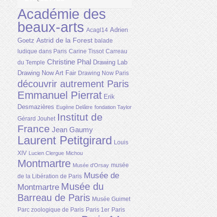
Académie des
beaux-arts
Adrien
Acagl14
Astrid de la Forest
Goetz
balade
ludique dans Paris
Carine Tissot
Carreau
Christine Phal
Drawing Lab
du Temple
Drawing Now Art Fair
Drawing Now Paris
découvrir autrement Paris
Emmanuel Pierrat
Erik
Desmazières
Eugène Delâtre
fondation Taylor
Institut de
Gérard Jouhet
France
Jean Gaumy
Laurent Petitgirard
Louis
XIV
Lucien Clergue
Michou
Montmartre
musée
Musée d'Orsay
Musée de
de la Libération de Paris
Musée du
Montmartre
Barreau de Paris
Musée Guimet
Parc zoologique de Paris
Paris 1er
Paris