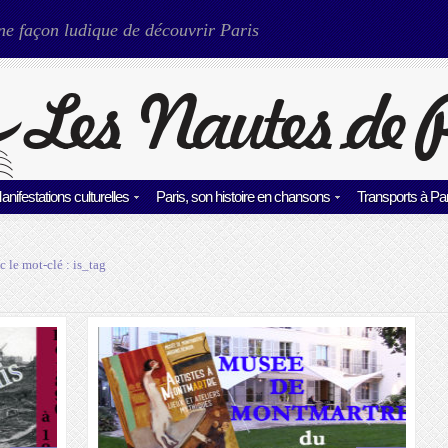
ne façon ludique de découvrir Paris
anifestations culturelles
Paris, son histoire en chansons
Transports à Par
c le mot-clé :
is_tag