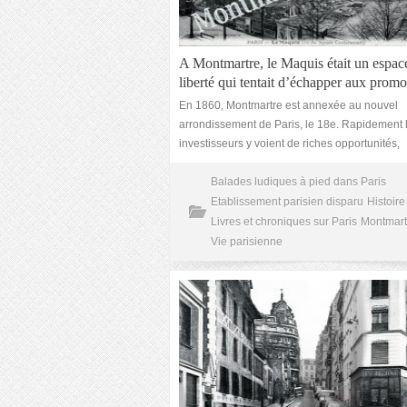
A Montmartre, le Maquis était un espac
liberté qui tentait d’échapper aux promo
En 1860, Montmartre est annexée au nouvel
arrondissement de Paris, le 18e. Rapidement 
investisseurs y voient de riches opportunités,
Balades ludiques à pied dans Paris
Etablissement parisien disparu
Histoire
Livres et chroniques sur Paris
Montmart
Vie parisienne