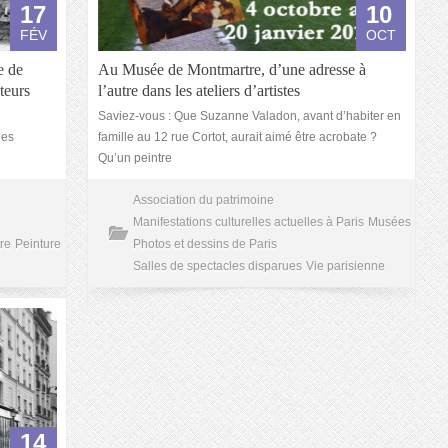
17
10
FÉV
OCT
e de
Au Musée de Montmartre, d’une adresse à
teurs
l’autre dans les ateliers d’artistes
Saviez-vous : Que Suzanne Valadon, avant d’habiter en
les
famille au 12 rue Cortot, aurait aimé être acrobate ?
Qu’un peintre
Association du patrimoine
Manifestations culturelles actuelles à Paris
Musées
re
Peinture
Photos et dessins de Paris
Salles de spectacles disparues
Vie parisienne
14