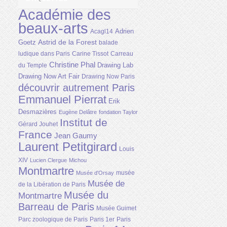
Académie des
beaux-arts
Adrien
Acagl14
Astrid de la Forest
Goetz
balade
ludique dans Paris
Carine Tissot
Carreau
Christine Phal
Drawing Lab
du Temple
Drawing Now Art Fair
Drawing Now Paris
découvrir autrement Paris
Emmanuel Pierrat
Erik
Desmazières
Eugène Delâtre
fondation Taylor
Institut de
Gérard Jouhet
France
Jean Gaumy
Laurent Petitgirard
Louis
XIV
Lucien Clergue
Michou
Montmartre
musée
Musée d'Orsay
Musée de
de la Libération de Paris
Musée du
Montmartre
Barreau de Paris
Musée Guimet
Parc zoologique de Paris
Paris 1er
Paris