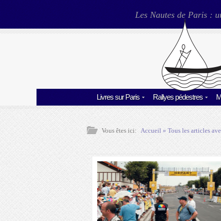
Les Nautes de Paris : u
Livres sur Paris
Rallyes pédestres
M
Vous êtes ici:
Accueil
» Tous les articles ave