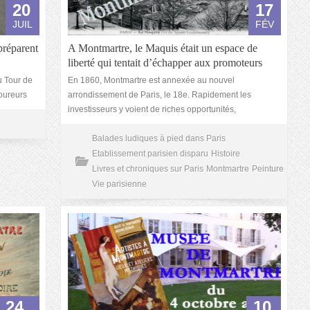
20
17
JUIL
FÉV
préparent
A Montmartre, le Maquis était un espace de
liberté qui tentait d’échapper aux promoteurs
u Tour de
En 1860, Montmartre est annexée au nouvel
coureurs
arrondissement de Paris, le 18e. Rapidement les
investisseurs y voient de riches opportunités,
Balades ludiques à pied dans Paris
Etablissement parisien disparu
Histoire
Livres et chroniques sur Paris
Montmartre
Peinture
Vie parisienne
24
10