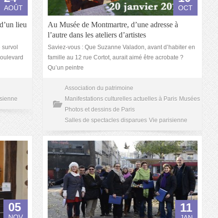
AOÛT
OCT
d’un lieu
Au Musée de Montmartre, d’une adresse à
l’autre dans les ateliers d’artistes
 survol
Saviez-vous : Que Suzanne Valadon, avant d’habiter en
 boulevard
famille au 12 rue Cortot, aurait aimé être acrobate ?
Qu’un peintre
Association du patrimoine
isienne
Manifestations culturelles actuelles à Paris
Musées
Photos et dessins de Paris
Salles de spectacles disparues
Vie parisienne
05
11
NOV
JAN