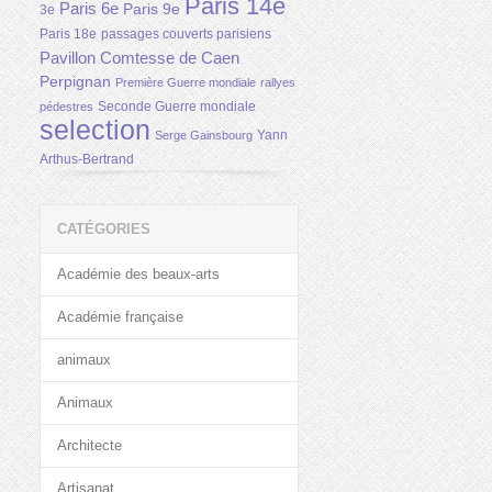
Paris 14e
Paris 6e
Paris 9e
3e
Paris 18e
passages couverts parisiens
Pavillon Comtesse de Caen
Perpignan
Première Guerre mondiale
rallyes
Seconde Guerre mondiale
pédestres
selection
Yann
Serge Gainsbourg
Arthus-Bertrand
CATÉGORIES
Académie des beaux-arts
Académie française
animaux
Animaux
Architecte
Artisanat