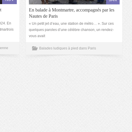
z
En balade à Montmartre, accompagnés par les
Nautes de Paris
024. En
« Un petit jet d’eau, une station de métro… ». Sur ces
martrois
quelques paroles d’une célèbre chanson, un rendez-
vous avait
ienne
Balades ludiques à pied dans Paris