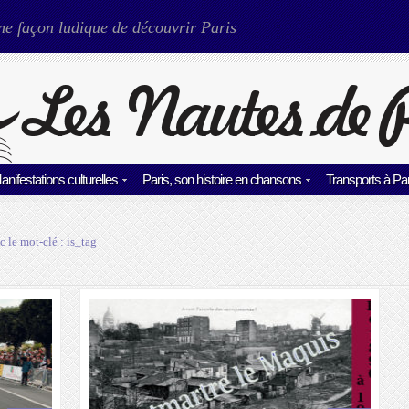
ne façon ludique de découvrir Paris
anifestations culturelles
Paris, son histoire en chansons
Transports à Par
c le mot-clé :
is_tag