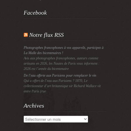
Facebook
Notre flux RSS
Photographes francophones à vos appareils, participez à
La Malle des bicentenaires !
Avis aux photographes francophones, auteurs comme
artisans en 2026, les Nautes de Paris vous informent :
2026 est l’année du bicentenaire
De l’eau offerte aux Parisiens pour remplacer le vin
Qui a offert de l’eau aux Parisiens ? 1870, Le
collectionneur d’art britannique sir Richard Wallace vit
entre Paris (rue
Archives
Archives