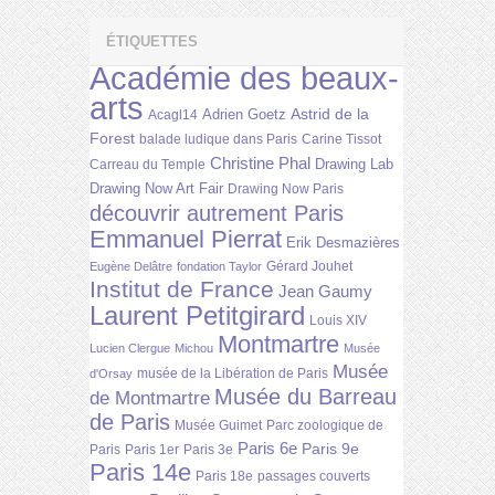
ÉTIQUETTES
Académie des beaux-
arts
Astrid de la
Adrien Goetz
Acagl14
Forest
balade ludique dans Paris
Carine Tissot
Christine Phal
Drawing Lab
Carreau du Temple
Drawing Now Art Fair
Drawing Now Paris
découvrir autrement Paris
Emmanuel Pierrat
Erik Desmazières
Gérard Jouhet
Eugène Delâtre
fondation Taylor
Institut de France
Jean Gaumy
Laurent Petitgirard
Louis XIV
Montmartre
Lucien Clergue
Michou
Musée
Musée
musée de la Libération de Paris
d'Orsay
Musée du Barreau
de Montmartre
de Paris
Musée Guimet
Parc zoologique de
Paris 6e
Paris 9e
Paris
Paris 1er
Paris 3e
Paris 14e
Paris 18e
passages couverts