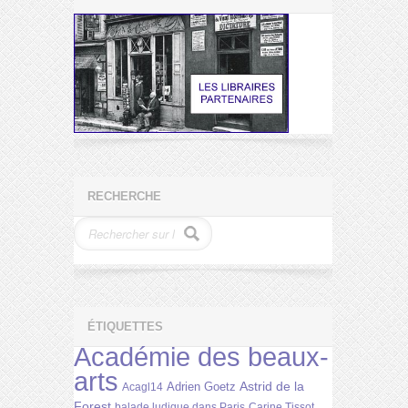
RECHERCHE
ÉTIQUETTES
Académie des beaux-
arts
Astrid de la
Adrien Goetz
Acagl14
Forest
balade ludique dans Paris
Carine Tissot