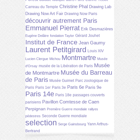
Christine Phal
Drawing Lab
Carreau du Temple
Drawing Now Art Fair
Drawing Now Paris
découvrir autrement Paris
Emmanuel Pierrat
Erik Desmazières
Gérard Jouhet
Eugène Delâtre
fondation Taylor
Institut de France
Jean Gaumy
Laurent Petitgirard
Louis XIV
Montmartre
Lucien Clergue
Michou
Musée
Musée
musée de la Libération de Paris
d'Orsay
Musée du Barreau
de Montmartre
de Paris
Musée Guimet
Parc zoologique de
Paris 6e
Paris 9e
Paris
Paris 1er
Paris 3e
Paris 14e
Paris 18e
passages couverts
Pavillon Comtesse de Caen
parisiens
Perpignan
Première Guerre mondiale
rallyes
Seconde Guerre mondiale
pédestres
selection
Yann Arthus-
Serge Gainsbourg
Bertrand