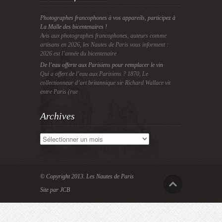
Photographes francophones à vos appareils, participez à
La Malle des bicentenaires !
Avis aux photographes francophones, auteurs comme
artisans en 2026, les Nautes de Paris vous informent :
2026 est l’année du bicentenaire
De l’eau offerte aux Parisiens pour remplacer le vin
Qui a offert de l’eau aux Parisiens ? 1870, Le
collectionneur d’art britannique sir Richard Wallace vit
entre Paris (rue
Archives
Archives
© Copyright 2013.
Les Nautes de Paris
Site par JCB