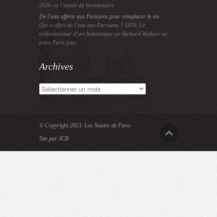
2026 est l’année du bicentenaire
De l’eau offerte aux Parisiens pour remplacer le vin
Qui a offert de l’eau aux Parisiens ? 1870, Le
collectionneur d’art britannique sir Richard Wallace vit
entre Paris (rue
Archives
Archives
© Copyright 2013.
Les Nautes de Paris
Site par JCB