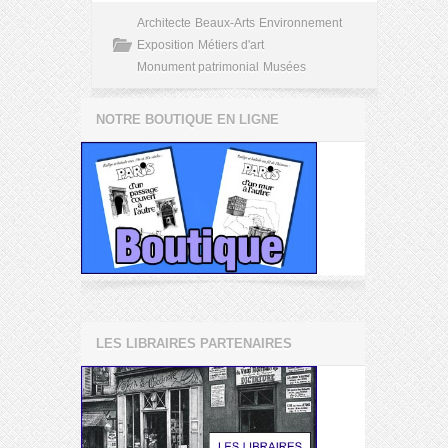
Architecte
Beaux-Arts
Environnement
Exposition
Métiers d'art
Monument patrimonial
Musées
NOTRE BOUTIQUE EN LIGNE
LES LIBRAIRES PARTENAIRES