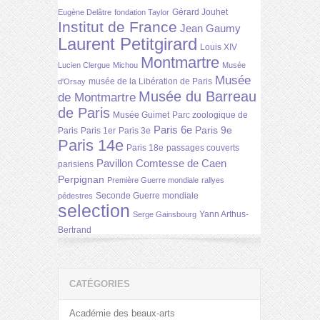
Gérard Jouhet
Eugène Delâtre
fondation Taylor
Institut de France
Jean Gaumy
Laurent Petitgirard
Louis XIV
Montmartre
Lucien Clergue
Michou
Musée
Musée
musée de la Libération de Paris
d'Orsay
Musée du Barreau
de Montmartre
de Paris
Musée Guimet
Parc zoologique de
Paris 6e
Paris 9e
Paris
Paris 1er
Paris 3e
Paris 14e
Paris 18e
passages couverts
Pavillon Comtesse de Caen
parisiens
Perpignan
Première Guerre mondiale
rallyes
Seconde Guerre mondiale
pédestres
selection
Yann Arthus-
Serge Gainsbourg
Bertrand
CATÉGORIES
Académie des beaux-arts