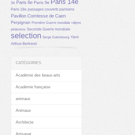
Paris 14e
Paris 6e
Paris 9e
3e
Paris 18e
passages couverts parisiens
Pavillon Comtesse de Caen
Perpignan
Première Guerre mondiale
rallyes
Seconde Guerre mondiale
pédestres
selection
Yann
Serge Gainsbourg
Arthus-Bertrand
CATÉGORIES
Académie des beaux-arts
Académie française
animaux
Animaux
Architecte
Artisanat