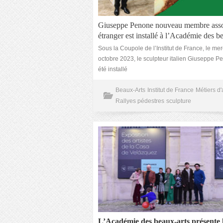
Giuseppe Penone nouveau membre ass
étranger est installé à l’Académie des b
Sous la Coupole de l’Institut de France, le me
octobre 2023, le sculpteur italien Giuseppe P
été installé
Beaux-Arts
Institut de France
Métiers d'
Rallyes pédestres
sculpture
L’Académie des beaux-arts présente 