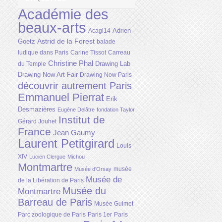
Académie des
beaux-arts
Adrien
Acagl14
Astrid de la Forest
Goetz
balade
ludique dans Paris
Carine Tissot
Carreau
Christine Phal
Drawing Lab
du Temple
Drawing Now Art Fair
Drawing Now Paris
découvrir autrement Paris
Emmanuel Pierrat
Erik
Desmazières
Eugène Delâtre
fondation Taylor
Institut de
Gérard Jouhet
France
Jean Gaumy
Laurent Petitgirard
Louis
XIV
Lucien Clergue
Michou
Montmartre
musée
Musée d'Orsay
Musée de
de la Libération de Paris
Musée du
Montmartre
Barreau de Paris
Musée Guimet
Parc zoologique de Paris
Paris 1er
Paris