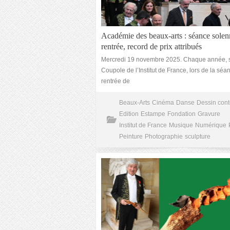
Académie des beaux-arts : séance solen
rentrée, record de prix attribués
Mercredi 19 novembre 2025. Chaque année, 
Coupole de l’Institut de France, lors de la séa
rentrée de
Beaux-Arts
Cinéma
Danse
Dessin con
Edition
Estampe
Fondation
Gravure
Institut de France
Musique
Numérique
Peinture
Photographie
sculpture