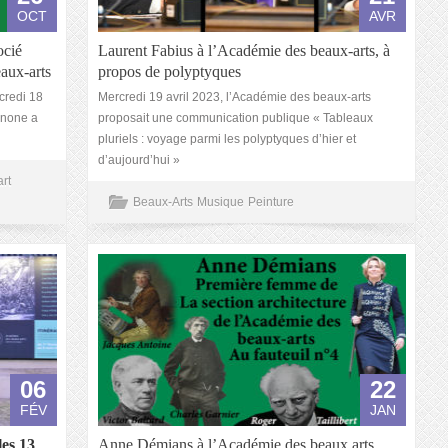
OCT
AVR
ocié
Laurent Fabius à l’Académie des beaux-arts, à
eaux-arts
propos de polyptyques
rcredi 18
Mercredi 19 avril 2023, l’Académie des beaux-arts
enone a
proposait une communication publique « Tableaux
pluriels : voyage parmi les polyptyques d’hier et
d’aujourd’hui »
art
Beaux-Arts
Musique
Peinture
06
22
FÉV
JAN
les 13
Anne Démians à l’Académie des beaux arts,