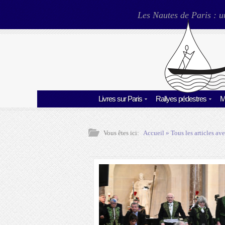
Les Nautes de Paris : u
Livres sur Paris
Rallyes pédestres
M
Vous êtes ici:
Accueil
» Tous les articles ave