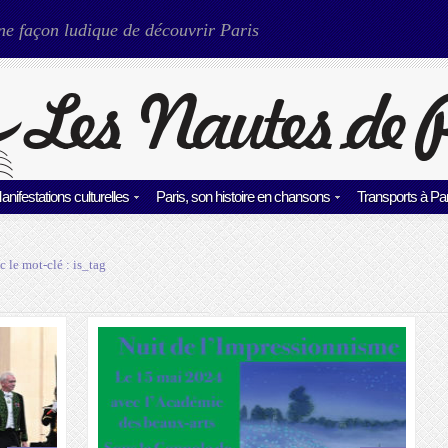
ne façon ludique de découvrir Paris
anifestations culturelles
Paris, son histoire en chansons
Transports à Par
c le mot-clé :
is_tag