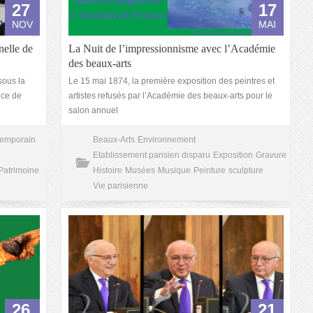
27
17
NOV
MAI
nelle de
La Nuit de l’impressionnisme avec l’Académie
des beaux-arts
sous la
Le 15 mai 1874, la première exposition des peintres et
nce de
artistes refusés par l’Académie des beaux-arts pour le
salon annuel
temporain
Beaux-Arts
Environnement
Etablissement parisien disparu
Exposition
Gravure
Patrimoine
Histoire
Musées
Musique
Peinture
sculpture
Vie parisienne
26
21