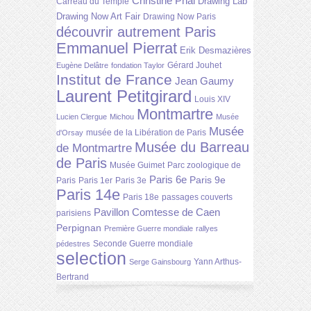
Christine Phal
Drawing Lab
Carreau du Temple
Drawing Now Art Fair
Drawing Now Paris
découvrir autrement Paris
Emmanuel Pierrat
Erik Desmazières
Gérard Jouhet
Eugène Delâtre
fondation Taylor
Institut de France
Jean Gaumy
Laurent Petitgirard
Louis XIV
Montmartre
Lucien Clergue
Michou
Musée
Musée
musée de la Libération de Paris
d'Orsay
Musée du Barreau
de Montmartre
de Paris
Musée Guimet
Parc zoologique de
Paris 6e
Paris 9e
Paris
Paris 1er
Paris 3e
Paris 14e
Paris 18e
passages couverts
Pavillon Comtesse de Caen
parisiens
Perpignan
Première Guerre mondiale
rallyes
Seconde Guerre mondiale
pédestres
selection
Yann Arthus-
Serge Gainsbourg
Bertrand