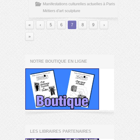
Manifestations culturelles actuelles à Paris
Métiers d'art
sculpture
«
‹
5
6
7
8
9
›
»
NOTRE BOUTIQUE EN LIGNE
LES LIBRAIRES PARTENAIRES