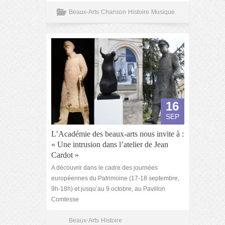
Beaux-Arts
Chanson
Histoire
Musique
16
SEP
L’Académie des beaux-arts nous invite à :
« Une intrusion dans l’atelier de Jean
Cardot »
A découvrir dans le cadre des journées
européennes du Patrimoine (17-18 septembre,
9h-18h) et jusqu’au 9 octobre, au Pavillon
Comtesse
Beaux-Arts
Histoire