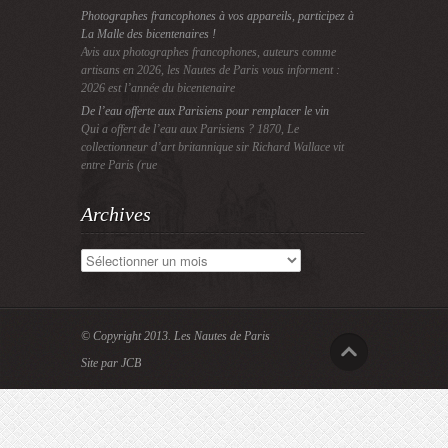
Photographes francophones à vos appareils, participez à
La Malle des bicentenaires !
Avis aux photographes francophones, auteurs comme
artisans en 2026, les Nautes de Paris vous informent :
2026 est l’année du bicentenaire
De l’eau offerte aux Parisiens pour remplacer le vin
Qui a offert de l’eau aux Parisiens ? 1870, Le
collectionneur d’art britannique sir Richard Wallace vit
entre Paris (rue
Archives
Archives
© Copyright 2013.
Les Nautes de Paris
Site par JCB