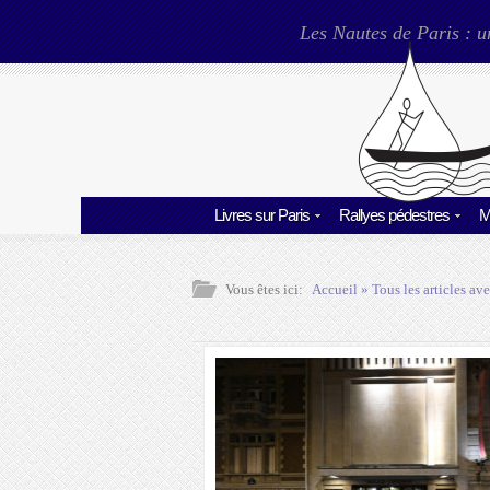
Les Nautes de Paris : u
Livres sur Paris
Rallyes pédestres
M
Vous êtes ici:
Accueil
» Tous les articles ave