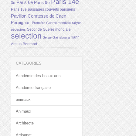
Paris 14e
Paris 6e
Paris 9e
3e
Paris 18e
passages couverts parisiens
Pavillon Comtesse de Caen
Perpignan
Première Guerre mondiale
rallyes
Seconde Guerre mondiale
pédestres
selection
Yann
Serge Gainsbourg
Arthus-Bertrand
CATÉGORIES
Académie des beaux-arts
Académie française
animaux
Animaux
Architecte
Artisanat