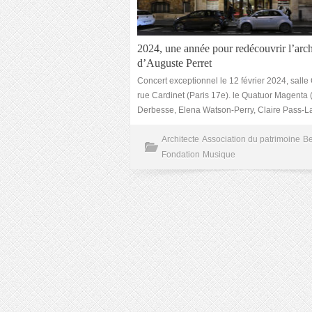
2024, une année pour redécouvrir l’arch
d’Auguste Perret
Concert exceptionnel le 12 février 2024, salle 
rue Cardinet (Paris 17e). le Quatuor Magenta 
Derbesse, Elena Watson-Perry, Claire Pass-
Architecte
Association du patrimoine
Be
Fondation
Musique