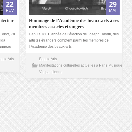
22
29
FÉV
MAI
itecture
Hommage de l’Académie des beaux-arts à ses
membres associés étranger
s
Cortot, 78
Depuis 1801, année de l’élection de Joseph Haydn, des
(Ida
artistes étrangers comptent parmi les membres de
Lanneau
l’Académie des beaux-arts ;
aux-Arts
Beaux-Arts
Manifestations culturelles actuelles à Paris
Musique
Vie parisienne