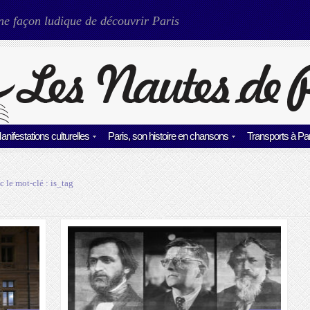
ne façon ludique de découvrir Paris
anifestations culturelles
Paris, son histoire en chansons
Transports à Par
c le mot-clé :
is_tag