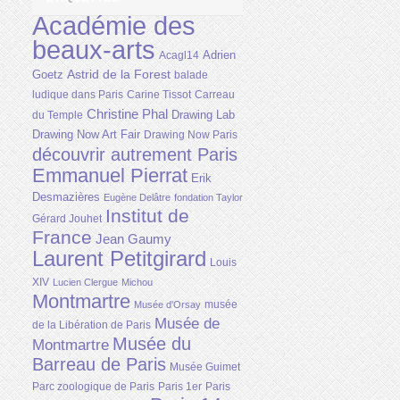
Académie des
beaux-arts
Adrien
Acagl14
Astrid de la Forest
Goetz
balade
ludique dans Paris
Carine Tissot
Carreau
Christine Phal
Drawing Lab
du Temple
Drawing Now Art Fair
Drawing Now Paris
découvrir autrement Paris
Emmanuel Pierrat
Erik
Desmazières
Eugène Delâtre
fondation Taylor
Institut de
Gérard Jouhet
France
Jean Gaumy
Laurent Petitgirard
Louis
XIV
Lucien Clergue
Michou
Montmartre
musée
Musée d'Orsay
Musée de
de la Libération de Paris
Musée du
Montmartre
Barreau de Paris
Musée Guimet
Parc zoologique de Paris
Paris 1er
Paris