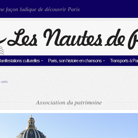
ne façon ludique de découvrir Paris
anifestations culturelles
Paris, son histoire en chansons
Transports à Par
-arts
Association du patrimoine