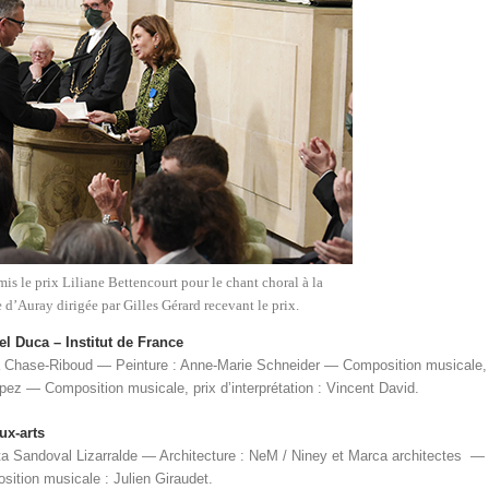
mis le prix Liliane Bettencourt pour le chant choral à la
 d’Auray dirigée par Gilles Gérard recevant le prix.
l Duca – Institut de France
ara Chase-Riboud — Peinture : Anne-Marie Schneider — Composition musicale,
z — Composition musicale, prix d’interprétation : Vincent David.
ux-arts
ta Sandoval Lizarralde — Architecture : NeM / Niney et Marca architectes —
ition musicale : Julien Giraudet.