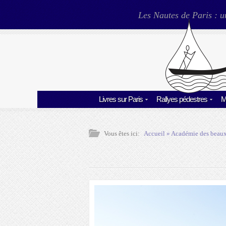
Les Nautes de Paris : u
Livres sur Paris
Rallyes pédestres
M
Vous êtes ici:
Accueil
»
Académie des beaux