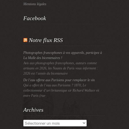
Mentions légales
Facebook
Notre flux RSS
Photographes francophones à vos appareils, participez à
La Malle des bicentenaires !
Avis aux photographes francophones, auteurs comme
artisans en 2026, les Nautes de Paris vous informent :
2026 est l’année du bicentenaire
De l’eau offerte aux Parisiens pour remplacer le vin
Qui a offert de l’eau aux Parisiens ? 1870, Le
collectionneur d’art britannique sir Richard Wallace vit
entre Paris (rue
Archives
Archives