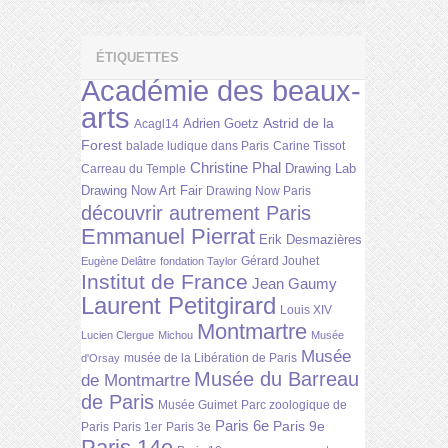
ÉTIQUETTES
Académie des beaux-
arts
Astrid de la
Adrien Goetz
Acagl14
Forest
balade ludique dans Paris
Carine Tissot
Christine Phal
Drawing Lab
Carreau du Temple
Drawing Now Art Fair
Drawing Now Paris
découvrir autrement Paris
Emmanuel Pierrat
Erik Desmazières
Gérard Jouhet
Eugène Delâtre
fondation Taylor
Institut de France
Jean Gaumy
Laurent Petitgirard
Louis XIV
Montmartre
Lucien Clergue
Michou
Musée
Musée
musée de la Libération de Paris
d'Orsay
Musée du Barreau
de Montmartre
de Paris
Musée Guimet
Parc zoologique de
Paris 6e
Paris 9e
Paris
Paris 1er
Paris 3e