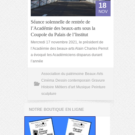
18
NOV
Séance solennelle de rentrée de
l’Académie des beaux-arts sous la
Coupole du Palais de l’Institut
Mercredi 17 novembre 2021, le président de
l’Académie des beaux-arts Alain Charles Perrot
a évoqué les Académiciens disparus durant
l’année
Association du patrimoine
Beaux-Arts
Cinéma
Dessin contemporain
Gravure
Histoire
Métiers d'art
Musique
Peinture
sculpture
NOTRE BOUTIQUE EN LIGNE