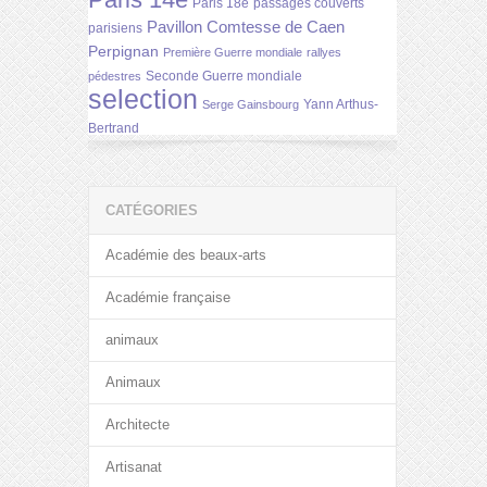
Paris 14e
Paris 18e
passages couverts
Pavillon Comtesse de Caen
parisiens
Perpignan
Première Guerre mondiale
rallyes
Seconde Guerre mondiale
pédestres
selection
Yann Arthus-
Serge Gainsbourg
Bertrand
CATÉGORIES
Académie des beaux-arts
Académie française
animaux
Animaux
Architecte
Artisanat