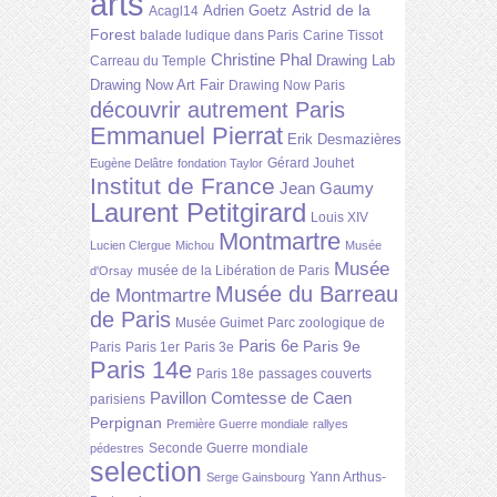
arts
Astrid de la
Adrien Goetz
Acagl14
Forest
balade ludique dans Paris
Carine Tissot
Christine Phal
Drawing Lab
Carreau du Temple
Drawing Now Art Fair
Drawing Now Paris
découvrir autrement Paris
Emmanuel Pierrat
Erik Desmazières
Gérard Jouhet
Eugène Delâtre
fondation Taylor
Institut de France
Jean Gaumy
Laurent Petitgirard
Louis XIV
Montmartre
Lucien Clergue
Michou
Musée
Musée
musée de la Libération de Paris
d'Orsay
Musée du Barreau
de Montmartre
de Paris
Musée Guimet
Parc zoologique de
Paris 6e
Paris 9e
Paris
Paris 1er
Paris 3e
Paris 14e
Paris 18e
passages couverts
Pavillon Comtesse de Caen
parisiens
Perpignan
Première Guerre mondiale
rallyes
Seconde Guerre mondiale
pédestres
selection
Yann Arthus-
Serge Gainsbourg