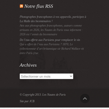
Notre flux RSS
Photographes francophones à vos appareils, participez à
La Malle des bicentenaires !
Avis aux photographes francophones, auteurs comme
artisans en 2026, les Nautes de Paris vous informent :
2026 est l’année du bicentenaire
De l’eau offerte aux Parisiens pour remplacer le vin
Qui a offert de l’eau aux Parisiens ? 1870, Le
collectionneur d’art britannique sir Richard Wallace vit
entre Paris (rue
Archives
Archives
© Copyright 2013.
Les Nautes de Paris
Site par JCB