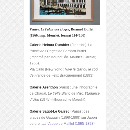
Venise, Le Palais des Doges
, Bernard Buffet
(1966, imp. Mourlot, format 114×150)
Galerie Helmut Rumbler
(Francfort), L
e
Palais des Doges
de Bernard Buffet
(imprimé par Mourlot, éd. Maurice Garnier,
1966).
Pia Gallo (New York) : V
ive le tzar ou le coq
de France
de Félix Bracquemond (1893).
Galerie Arenthon
(Paris) : une lithographie
de Chagal,
Le trèfle Blanc
de Miro, l
‘Enfance
d’Ubu
(1975) (lithographie Maeght).
Galerie Sagot-Le Garrec
(Paris) : des
tirages de Gauguin (1898-1899) sur Japon
pelure ;
La Vague
de Maillol (1895-1898)