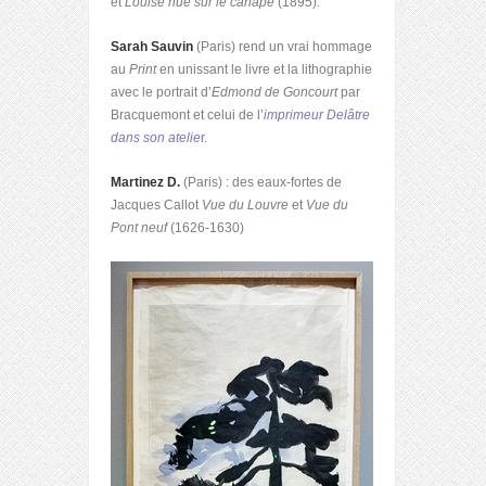
et
Louise nue sur le canapé
(1895).
Sarah Sauvin
(Paris) rend un vrai hommage
au
Print
en unissant le livre et la lithographie
avec le portrait d’
Edmond de Goncourt
par
Bracquemont et celui de l’
imprimeur Delâtre
dans son atelie
r
.
Martinez D.
(Paris) : des eaux-fortes de
Jacques Callot
Vue du Louvre
et
Vue du
Pont neuf
(1626-1630)