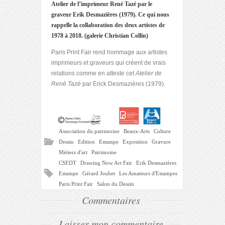
Atelier de l’imprimeur René Tazé par le
graveur Erik Desmazières (1979). Ce qui nous
rappelle la collaboration des deux artistes de
1978 à 2018. (galerie Christian Collin)
Paris Print Fair rend hommage aux artistes
imprimeurs et graveurs qui créent de vrais
relations comme en atteste cet
Atelier de
René Tazé
par Erick Desmazières (1979).
Association du patrimoine
Beaux-Arts
Culture
Dessin
Edition
Estampe
Exposition
Gravure
Métiers d'art
Patrimoine
CSEDT
Drawing Now Art Fair
Erik Desmazières
Estampe
Gérard Jouhet
Les Amateurs d'Estampes
Paris Print Fair
Salon du Dessin
Commentaires
Laisser mon commentaire