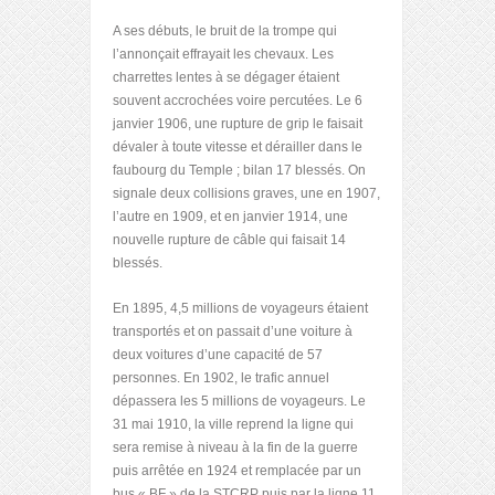
A ses débuts, le bruit de la trompe qui
l’annonçait effrayait les chevaux. Les
charrettes lentes à se dégager étaient
souvent accrochées voire percutées. Le 6
janvier 1906, une rupture de grip le faisait
dévaler à toute vitesse et dérailler dans le
faubourg du Temple ; bilan 17 blessés. On
signale deux collisions graves, une en 1907,
l’autre en 1909, et en janvier 1914, une
nouvelle rupture de câble qui faisait 14
blessés.
En 1895, 4,5 millions de voyageurs étaient
transportés et on passait d’une voiture à
deux voitures d’une capacité de 57
personnes. En 1902, le trafic annuel
dépassera les 5 millions de voyageurs. Le
31 mai 1910, la ville reprend la ligne qui
sera remise à niveau à la fin de la guerre
puis arrêtée en 1924 et remplacée par un
bus « BF » de la STCRP puis par la ligne 11