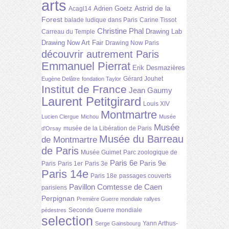
arts
Astrid de la
Adrien Goetz
Acagl14
Forest
balade ludique dans Paris
Carine Tissot
Christine Phal
Drawing Lab
Carreau du Temple
Drawing Now Art Fair
Drawing Now Paris
découvrir autrement Paris
Emmanuel Pierrat
Erik Desmazières
Gérard Jouhet
Eugène Delâtre
fondation Taylor
Institut de France
Jean Gaumy
Laurent Petitgirard
Louis XIV
Montmartre
Lucien Clergue
Michou
Musée
Musée
musée de la Libération de Paris
d'Orsay
Musée du Barreau
de Montmartre
de Paris
Musée Guimet
Parc zoologique de
Paris 6e
Paris 9e
Paris
Paris 1er
Paris 3e
Paris 14e
Paris 18e
passages couverts
Pavillon Comtesse de Caen
parisiens
Perpignan
Première Guerre mondiale
rallyes
Seconde Guerre mondiale
pédestres
selection
Yann Arthus-
Serge Gainsbourg